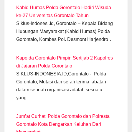
e
s
gr
er
e
e
y
Kabid Humas Polda Gorontalo Hadiri Wisuda
b
A
a
n
dI
Li
ke-27 Universitas Gorontalo Tahun
o
p
m
g
n
n
Siklus-Indonesi.Id, Gorontalo – Kepala Bidang
o
p
er
k
Hubungan Masyarakat (Kabid Humas) Polda
k
Gorontalo, Kombes Pol. Desmont Harjendro…
Kapolda Gorontalo Pimpin Sertijab 2 Kapolres
di Jajaran Polda Gorontalo
SIKLUS-INDONESIA.ID,Gorontalo - Polda
Gorontalo, Mutasi dan serah terima jabatan
dalam sebuah organisasi adalah sesuatu
yang…
Jum’at Curhat, Polda Gorontalo dan Polresta
Gorontalo Kota Dengarkan Keluhan Dari