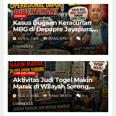
DAERAH
Kasus Dugaan Keracunan
MBG di Depapre Jayapura,
Aktivis Papua Minta
AUG 5, 2026
BANG SANTO
0
Operasional Dapur
Dihentikan & Evaluasi
COMMENTS
Menyeluruh
LAW AND CRIME
Aktivitas Judi Togel Makin
Marak di Wilayah Sorong,
Warga Desak Aparat Segera
AUG 4, 2026
BANG SANTO
0
Tangkap Bandar Luis dan
Kroninya
COMMENTS