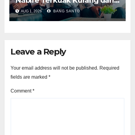
Nabire Terkuak Kurang dari
24 Jam
AUG 1, 2026
BANG SANTO
Leave a Reply
Your email address will not be published.
Required
fields are marked
*
Comment
*