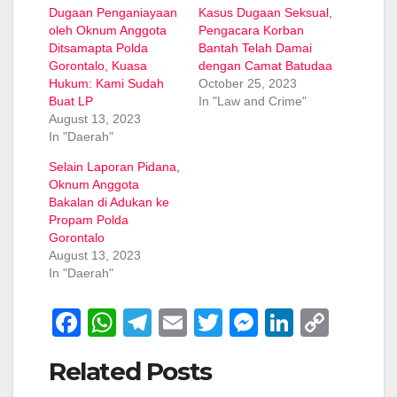
Dugaan Penganiayaan
Kasus Dugaan Seksual,
oleh Oknum Anggota
Pengacara Korban
Ditsamapta Polda
Bantah Telah Damai
Gorontalo, Kuasa
dengan Camat Batudaa
Hukum: Kami Sudah
October 25, 2023
Buat LP
In "Law and Crime"
August 13, 2023
In "Daerah"
Selain Laporan Pidana,
Oknum Anggota
Bakalan di Adukan ke
Propam Polda
Gorontalo
August 13, 2023
In "Daerah"
F
W
T
E
T
M
Li
C
a
h
el
m
wi
e
n
o
Related Posts
c
at
e
ail
tt
ss
k
p