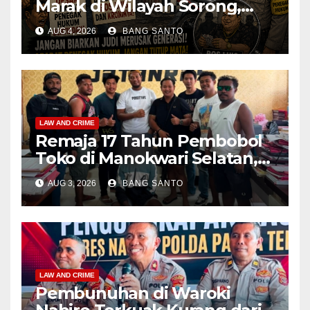
Marak di Wilayah Sorong,
Warga Desak Aparat Segera
AUG 4, 2026
BANG SANTO
Tangkap Bandar Luis dan
Kroninya
LAW AND CRIME
Remaja 17 Tahun Pembobol
Toko di Manokwari Selatan,
Akhirnya Diamankan Tim
AUG 3, 2026
BANG SANTO
Jatanras Polda Papua Barat
LAW AND CRIME
Pembunuhan di Waroki