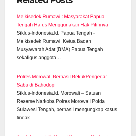
Related Posts
c
at
e
ail
tt
ss
k
p
e
s
gr
er
e
e
y
Melkisedek Rumawi : Masyarakat Papua
b
A
a
n
dI
Li
Tengah Harus Menggunakan Hak Pilihnya
o
p
m
g
n
n
Siklus-Indonesia.Id, Papua Tengah -
o
p
er
k
Melkisedek Rumawi, Ketua Badan
k
Musyawarah Adat (BMA) Papua Tengah
sekaligus anggota…
Polres Morowali Berhasil BekukPengedar
Sabu di Bahodopi
Siklus-Indonesia.Id, Morowali – Satuan
Reserse Narkoba Polres Morowali Polda
Sulawesi Tengah, berhasil mengungkap kasus
tindak…