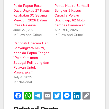
Polda Papua Barat
Polres Nabire Berhasil
Daya Ungkap 27 Kasus
Bongkar 8 Kasus
Kejahatan 3C Selama
Curas! 7 Pelaku
Mei–Juni 2026 Dalam
Ditangkap, 62 Motor
Press Release
Kembali Diamankan
June 27, 2026
August 6, 2026
In "Law and Crime"
In "Law and Crime"
Peringati Upacara Hari
Bhayangkara Ke-79,
Kapolda Papua Tengah:
“Polri Komitmen
Sebagai Pelindung dan
Pelayan Untuk
Masyarakat”
July 4, 2025
In "Nasional"
F
W
T
E
T
M
Li
C
a
h
el
m
wi
e
n
o