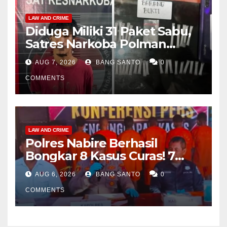
LAW AND CRIME
Diduga Miliki 31 Paket Sabu,
Satres Narkoba Polman
Amankan Pria di Matali
AUG 7, 2026
BANG SANTO
0
COMMENTS
LAW AND CRIME
Polres Nabire Berhasil
Bongkar 8 Kasus Curas! 7
Pelaku Ditangkap, 62 Motor
AUG 6, 2026
BANG SANTO
0
Kembali Diamankan
COMMENTS