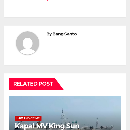
By
Bang Santo
RELATED POST
LAW AND CRIME
Kapal MV King Sun