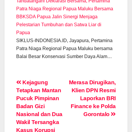
Tandatangani Deklarasi Bersama, Pertamina
Patra Niaga Regional Papua Maluku Bersama
BBKSDA Papua Jalin Sinergi Menjaga
Pelestarian Tumbuhan dan Satwa Liar di
Papua
SIKLUS-INDONESIA.ID, Jayapura, Pertamina
Patra Niaga Regional Papua Maluku bersama
Balai Besar Konservasi Sumber Daya Alam…
Post
Kejagung
Merasa Dirugikan,
Tetapkan Mantan
Klien DPN Resmi
navigation
Pucuk Pimpinan
Laporkan BRI
Badan Gizi
Finance ke Polda
Nasional dan Dua
Gorontalo
Wakil Tersangka
Kasus Korupsi