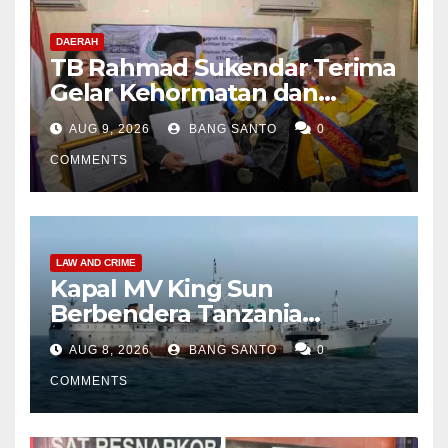
DAERAH
TB Rahmad Sukendar Terima
Gelar Kehormatan dan
Kemban Amanah Sebagai
AUG 9, 2026
BANG SANTO
0
Dewan Pembina STIJNAS
COMMENTS
LAW AND CRIME
Kapal MV King Sun
Berbendera Tanzania
Diamankan Tim Gabungan,
AUG 8, 2026
BANG SANTO
0
Bawa 1,3 Ton Narkoba di
Perairan Bintan
COMMENTS