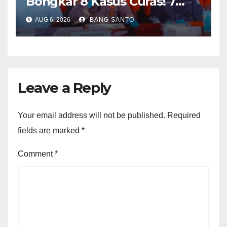
Bongkar 8 Kasus Curas! 7
Pelaku Ditangkap, 62 Motor
AUG 6, 2026
BANG SANTO
Kembali Diamankan
Leave a Reply
Your email address will not be published.
Required
fields are marked
*
Comment
*