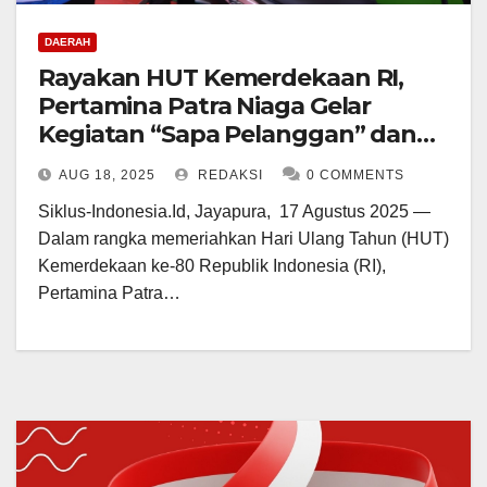
DAERAH
Rayakan HUT Kemerdekaan RI,
Pertamina Patra Niaga Gelar
Kegiatan “Sapa Pelanggan” dan
Promo Spesial HUT Kemerdekaan
AUG 18, 2025
REDAKSI
0 COMMENTS
RI di Papua Maluku
Siklus-Indonesia.Id, Jayapura, 17 Agustus 2025 —
Dalam rangka memeriahkan Hari Ulang Tahun (HUT)
Kemerdekaan ke-80 Republik Indonesia (RI),
Pertamina Patra…