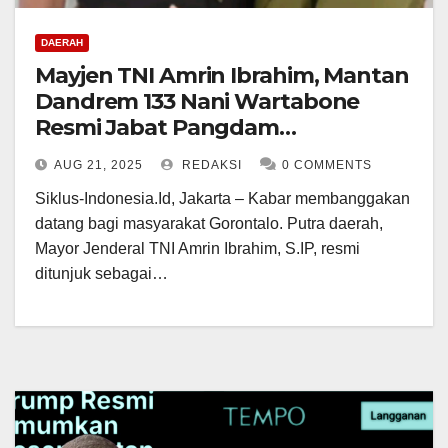
DAERAH
Mayjen TNI Amrin Ibrahim, Mantan
Dandrem 133 Nani Wartabone
Resmi Jabat Pangdam
XVII/Cenderawasih Papua
AUG 21, 2025
REDAKSI
0 COMMENTS
Siklus-Indonesia.Id, Jakarta – Kabar membanggakan
datang bagi masyarakat Gorontalo. Putra daerah,
Mayor Jenderal TNI Amrin Ibrahim, S.IP, resmi
ditunjuk sebagai…