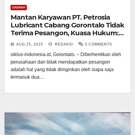
DAERAH
Mantan Karyawan PT. Petrosia
Lubricant Cabang Gorontalo Tidak
Terima Pesangon, Kuasa Hukum:
Kami Akan Menggugat Ke PHI
AUG 25, 2025
REDAKSI
0 COMMENTS
siklus-indonesia.id, Gorontalo. – Diberhentikan oleh
perusahaan dan tidak mendapatkan pesangon
adalah hal yang tidak diinginkan oleh siapa saja
termasuk dua…