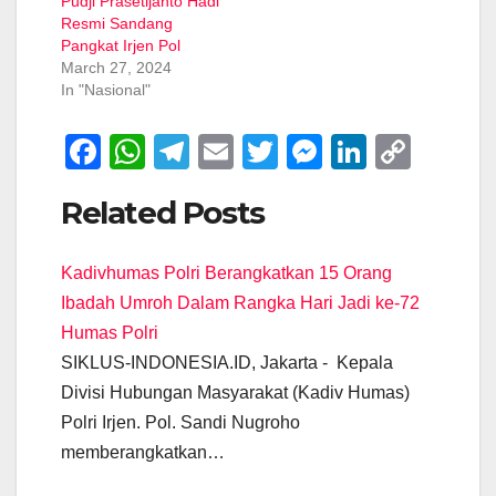
Pudji Prasetijanto Hadi
Resmi Sandang
Pangkat Irjen Pol
March 27, 2024
In "Nasional"
F
W
T
E
T
M
Li
C
a
h
el
m
wi
e
n
o
Related Posts
c
at
e
ail
tt
ss
k
p
e
s
gr
er
e
e
y
Kadivhumas Polri Berangkatkan 15 Orang
b
A
a
n
dI
Li
Ibadah Umroh Dalam Rangka Hari Jadi ke-72
o
p
m
g
n
n
Humas Polri
o
p
er
k
SIKLUS-INDONESIA.ID, Jakarta - Kepala
k
Divisi Hubungan Masyarakat (Kadiv Humas)
Polri Irjen. Pol. Sandi Nugroho
memberangkatkan…