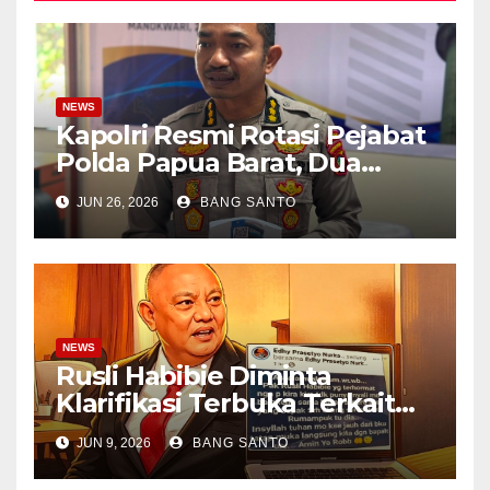
NEWS
Kapolri Resmi Rotasi Pejabat
Polda Papua Barat, Dua
Kapolres Dapat Penugasan
JUN 26, 2026
BANG SANTO
Baru
NEWS
Rusli Habibie Diminta
Klarifikasi Terbuka Terkait
Unggahan Edhy P.
JUN 9, 2026
BANG SANTO
Nurkamiden di Sosial Media
Dalam Kasus Pembacokan