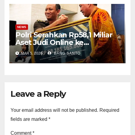
Jurnalis 2021
NEWS
Polri Serahkan Rp58,1 Miliar
Aset Judi Online ke
Kejaksaan, Berasal dari 133
MAR 5, 2026
BANG SANTO
Rekening
Leave a Reply
Your email address will not be published.
Required
fields are marked
*
Comment
*