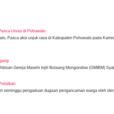
Pasca Unras di Pohuwato
lo, Pasca aksi unjuk rasa di Kabupaten Pohuwato pada Kami
gung
ahbisan Gereja Masehi Injili Bolaang Mongondow (GMIBM) Sy
olisikan
lah seminggu pengaduan dugaan pengancaman warga oleh ok