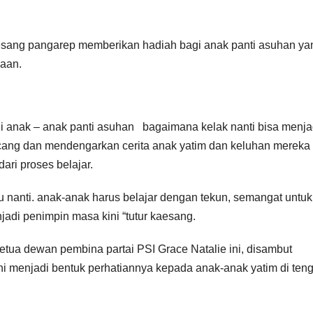
esang pangarep memberikan hadiah bagi anak panti asuhan ya
yaan.
 anak – anak panti asuhan bagaimana kelak nanti bisa menja
cang dan mendengarkan cerita anak yatim dan keluhan mereka 
ari proses belajar.
u nanti. anak-anak harus belajar dengan tekun, semangat untu
jadi penimpin masa kini “tutur kaesang.
etua dewan pembina partai PSI Grace Natalie ini, disambut
ni menjadi bentuk perhatiannya kepada anak-anak yatim di ten