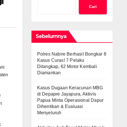
i
Cari
Sebelumnya
Polres Nabire Berhasil Bongkar 8
Kasus Curas! 7 Pelaku
Ditangkap, 62 Motor Kembali
ani
Diamankan
aten
Kasus Dugaan Keracunan MBG
di Depapre Jayapura, Aktivis
r
Papua Minta Operasional Dapur
n
Dihentikan & Evaluasi
Menyeluruh
k