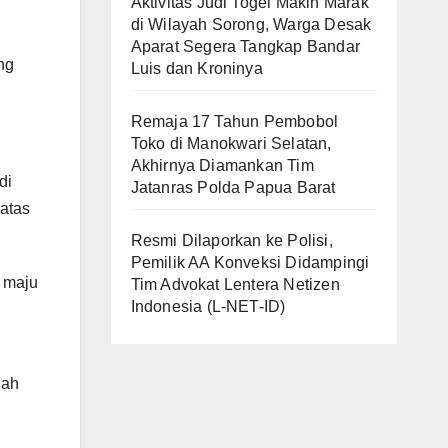
Aktivitas Judi Togel Makin Marak
di Wilayah Sorong, Warga Desak
Aparat Segera Tangkap Bandar
ng
Luis dan Kroninya
Remaja 17 Tahun Pembobol
Toko di Manokwari Selatan,
Akhirnya Diamankan Tim
di
Jatanras Polda Papua Barat
atas
Resmi Dilaporkan ke Polisi,
Pemilik AA Konveksi Didampingi
k maju
Tim Advokat Lentera Netizen
Indonesia (L-NET-ID)
gah