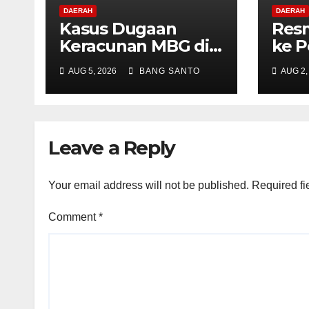
DAERAH
DAERAH
Kasus Dugaan
Resm
Keracunan MBG di
ke P
Depapre Jayapura,
Konv
AUG 5, 2026
BANG SANTO
AUG 2,
Aktivis Papua Minta
Dida
Operasional Dapur
Advo
Dihentikan &
Neti
Evaluasi
(L-N
Leave a Reply
Menyeluruh
Your email address will not be published.
Required fi
Comment
*