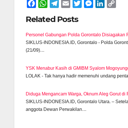
F
W
T
E
T
M
Li
C
a
h
el
m
wi
e
n
o
Related Posts
c
at
e
ail
tt
ss
k
p
e
s
gr
er
e
e
y
Personel Gabungan Polda Gorontalo Disiagakan 
b
A
a
n
dI
Li
SIKLUS-INDONESIA.ID, Gorontalo - Polda Goronta
o
p
m
g
n
n
(21/09)…
o
p
er
k
k
YSK Menabur Kasih di GMIBM Syalom Mogoyung
LOLAK - Tak hanya hadir memenuhi undang pent
Diduga Mengancam Warga, Oknum Aleg Gorut di P
SIKLUS-INDONESIA.ID, Gorontalo Utara. – Sete
anggota Dewan Perwakilan…