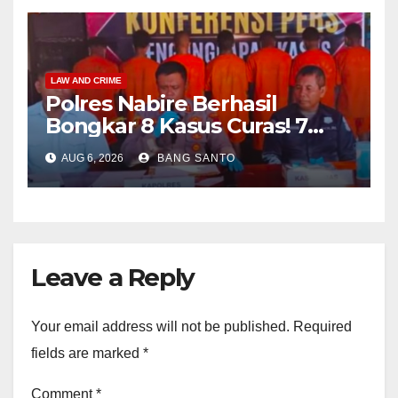
LAW AND CRIME
Polres Nabire Berhasil
Bongkar 8 Kasus Curas! 7
Pelaku Ditangkap, 62 Motor
AUG 6, 2026
BANG SANTO
Kembali Diamankan
Leave a Reply
Your email address will not be published.
Required
fields are marked
*
Comment
*