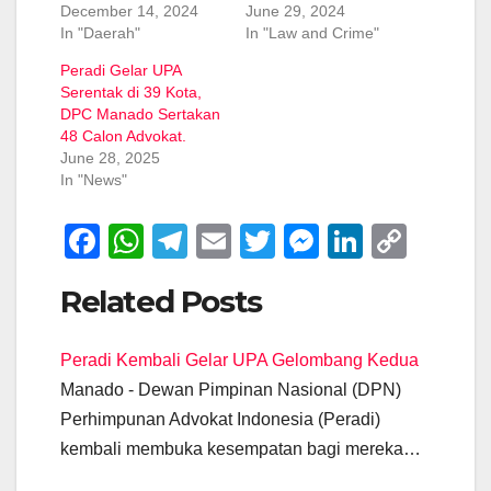
December 14, 2024
June 29, 2024
In "Daerah"
In "Law and Crime"
Peradi Gelar UPA
Serentak di 39 Kota,
DPC Manado Sertakan
48 Calon Advokat.
June 28, 2025
In "News"
F
W
T
E
T
M
Li
C
a
h
el
m
wi
e
n
o
Related Posts
c
at
e
ail
tt
ss
k
p
e
s
gr
er
e
e
y
Peradi Kembali Gelar UPA Gelombang Kedua
b
A
a
n
dI
Li
Manado - Dewan Pimpinan Nasional (DPN)
o
p
m
g
n
n
Perhimpunan Advokat Indonesia (Peradi)
o
p
er
k
kembali membuka kesempatan bagi mereka…
k