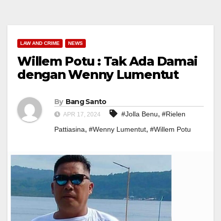
LAW AND CRIME
NEWS
Willem Potu : Tak Ada Damai
dengan Wenny Lumentut
By
Bang Santo
,
#Jolla Benu
#Rielen
APR 17, 2024
,
,
Pattiasina
#Wenny Lumentut
#Willem Potu