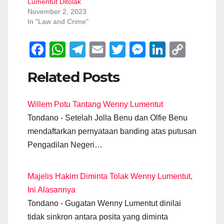
Lumentut Ditolak
November 2, 2023
In "Law and Crime"
F
W
T
E
T
M
Li
C
a
h
el
m
wi
e
n
o
Related Posts
c
at
e
ail
tt
ss
k
p
e
s
gr
er
e
e
y
Willem Potu Tantang Wenny Lumentut
b
A
a
n
dI
Li
Tondano - Setelah Jolla Benu dan Olfie Benu
o
p
m
g
n
n
mendaftarkan pernyataan banding atas putusan
o
p
er
k
Pengadilan Negeri…
k
Majelis Hakim Diminta Tolak Wenny Lumentut,
Ini Alasannya
Tondano - Gugatan Wenny Lumentut dinilai
tidak sinkron antara posita yang diminta