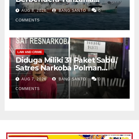
Diamankan Tim Gabungan,
AUG 8, 2026
BANG SANTO
0
Bawa 1,3 Ton Narkoba di
Perairan Bintan
COMMENTS
LAW AND CRIME
Diduga Miliki 31 Paket Sabu,
Satres Narkoba Polman
Amankan Pria di Matali
AUG 7, 2026
BANG SANTO
0
COMMENTS