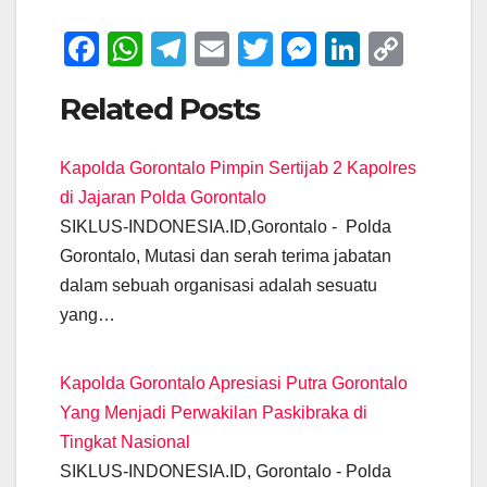
F
W
T
E
T
M
Li
C
a
h
el
m
wi
e
n
o
Related Posts
c
at
e
ail
tt
ss
k
p
e
s
gr
er
e
e
y
Kapolda Gorontalo Pimpin Sertijab 2 Kapolres
b
A
a
n
dI
Li
di Jajaran Polda Gorontalo
o
p
m
g
n
n
SIKLUS-INDONESIA.ID,Gorontalo - Polda
o
p
er
k
Gorontalo, Mutasi dan serah terima jabatan
k
dalam sebuah organisasi adalah sesuatu
yang…
Kapolda Gorontalo Apresiasi Putra Gorontalo
Yang Menjadi Perwakilan Paskibraka di
Tingkat Nasional
SIKLUS-INDONESIA.ID, Gorontalo - Polda