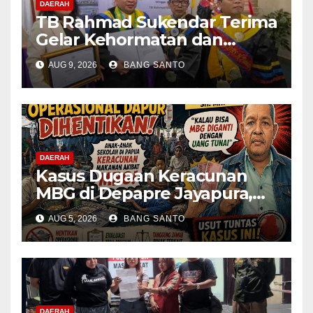
DAERAH
TB Rahmad Sukendar Terima
Gelar Kehormatan dan
Kemban Amanah Sebagai
AUG 9, 2026
BANG SANTO
Dewan Pembina STIJNAS
DAERAH
Kasus Dugaan Keracunan
MBG di Depapre Jayapura,
Aktivis Papua Minta
AUG 5, 2026
BANG SANTO
Operasional Dapur
Dihentikan & Evaluasi
Menyeluruh
DAERAH