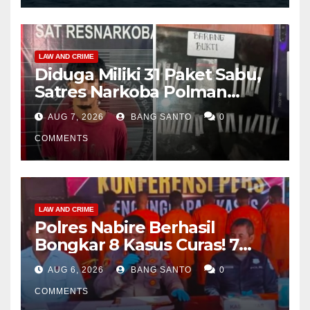
LAW AND CRIME
Diduga Miliki 31 Paket Sabu,
Satres Narkoba Polman
Amankan Pria di Matali
AUG 7, 2026
BANG SANTO
0
COMMENTS
LAW AND CRIME
Polres Nabire Berhasil
Bongkar 8 Kasus Curas! 7
Pelaku Ditangkap, 62 Motor
AUG 6, 2026
BANG SANTO
0
Kembali Diamankan
COMMENTS