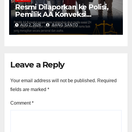
Resmi Dilaporkan ke Polisi,
Pemilik AA Konveksi
Didampingi Tim Advokat
AUG 2, 2026
BANG SANTO
Lentera Netizen Indonesia (L-
NET-ID)
Leave a Reply
Your email address will not be published.
Required
fields are marked
*
Comment
*