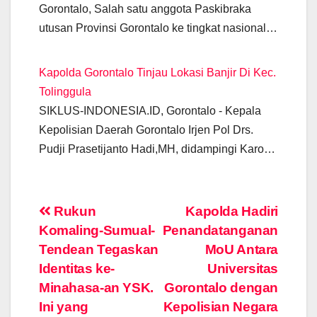
Gorontalo, Salah satu anggota Paskibraka
utusan Provinsi Gorontalo ke tingkat nasional…
Kapolda Gorontalo Tinjau Lokasi Banjir Di Kec.
Tolinggula
SIKLUS-INDONESIA.ID, Gorontalo - Kepala
Kepolisian Daerah Gorontalo Irjen Pol Drs.
Pudji Prasetijanto Hadi,MH, didampingi Karo…
Post
Rukun
Kapolda Hadiri
Komaling-Sumual-
Penandatanganan
navigation
Tendean Tegaskan
MoU Antara
Identitas ke-
Universitas
Minahasa-an YSK.
Gorontalo dengan
Ini yang
Kepolisian Negara