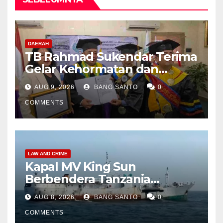
DAERAH
TB Rahmad Sukendar Terima
Gelar Kehormatan dan
Kemban Amanah Sebagai
AUG 9, 2026
BANG SANTO
0
Dewan Pembina STIJNAS
COMMENTS
LAW AND CRIME
Kapal MV King Sun
Berbendera Tanzania
Diamankan Tim Gabungan,
AUG 8, 2026
BANG SANTO
0
Bawa 1,3 Ton Narkoba di
Perairan Bintan
COMMENTS