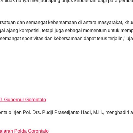
 tidak hanya menjadi ajang unjuk kebolehan bagi para pemba
persatuan dan semangat kebersamaan di antara masyarakat, 
agai ajang kompetisi, tetapi juga sebagai momentum untuk mempe
 semangat sportivitas dan kebersamaan dapat terus terjalin,” uja
J. Gubernur Gorontalo
o Irjen Pol. Drs. Pudji Prasetijanto Hadi, M.H., menghadiri 
Jajaran Polda Gorontalo