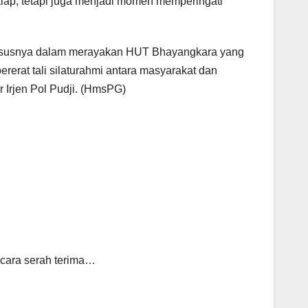
lap, tetapi juga menjadi momen memperingati
khususnya dalam merayakan HUT Bhayangkara yang
rerat tali silaturahmi antara masyarakat dan
r Irjen Pol Pudji. (HmsPG)
acara serah terima…