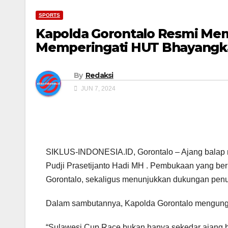
SPORTS
Kapolda Gorontalo Resmi Me
Memperingati HUT Bhayangka
By
Redaksi
JUN 7, 2024
SIKLUS-INDONESIA.ID, Gorontalo – Ajang balap mo
Pudji Prasetijanto Hadi MH . Pembukaan yang ber
Gorontalo, sekaligus menunjukkan dukungan penuh
Dalam sambutannya, Kapolda Gorontalo mengungka
“Sulawesi Cup Race bukan hanya sekedar ajang b