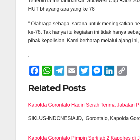
Terlebih ia menambahkan Sulawesi Cup Race 2024
HUT bhayangkara yang ke 78
” Olahraga sebagai sarana untuk meningkatkan 
ke-78. Tak hanya itu kegiatan ini tidak hanya seb
pihak kepolisian. Kami berharap melalui ajang ini,
.
F
W
T
E
T
M
Li
C
a
h
el
m
wi
e
n
o
Related Posts
c
at
e
ail
tt
ss
k
p
e
s
gr
er
e
e
y
Kapolda Gorontalo Hadiri Serah Terima Jabatan P
Post
b
A
a
n
dI
Li
o
p
m
g
n
n
SIKLUS-INDONESIA.ID, Gorontalo, Kapolda Gorontal
navigation
o
p
er
k
Kapolda Gorontalo Pimpin Sertijab 2 Kapolres di 