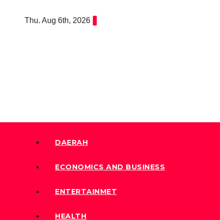
Skip
Thu. Aug 6th, 2026
to
content
DAERAH
ECONOMICS AND BUSINESS
ENTERTAINMET
HEALTH