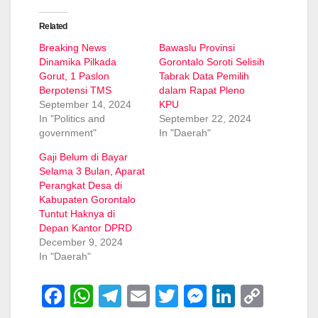
Related
Breaking News
Bawaslu Provinsi
Dinamika Pilkada
Gorontalo Soroti Selisih
Gorut, 1 Paslon
Tabrak Data Pemilih
Berpotensi TMS
dalam Rapat Pleno
September 14, 2024
KPU
In "Politics and
September 22, 2024
government"
In "Daerah"
Gaji Belum di Bayar
Selama 3 Bulan, Aparat
Perangkat Desa di
Kabupaten Gorontalo
Tuntut Haknya di
Depan Kantor DPRD
December 9, 2024
In "Daerah"
F
W
T
E
T
M
Li
C