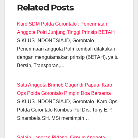
a
h
el
m
wi
e
n
o
Related Posts
c
at
e
ail
tt
ss
k
p
e
s
gr
er
e
e
y
Karo SDM Polda Gorontalo : Penerimaan
b
A
a
n
dI
Li
Anggota Polri Junjung Tinggi Prinsip BETAH
o
p
m
g
n
n
SIKLUS-INDONESIA.ID, Gorontalo -
o
p
er
k
Penerimaan anggota Polri kembali dilakukan
k
dengan mengutamakan prinsip (BETAH), yaitu
Bersih, Transparan,…
Satu Anggota Brimob Gugur di Papua, Karo
Ops Polda Gorontalo Pimpin Doa Bersama
SIKLUS-INDONESIA.ID, Gorontalo -Karo Ops
Polda Gorontalo Kombes Pol Drs. Tony E.P.
Sinambela SH. MSi memimpin…
Selain Laporan Pidana, Oknum Anggota