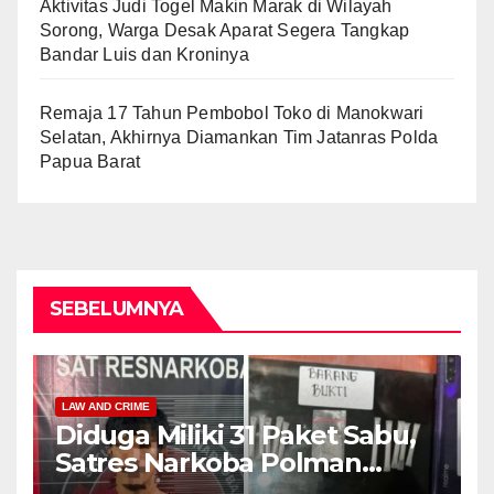
Aktivitas Judi Togel Makin Marak di Wilayah
Sorong, Warga Desak Aparat Segera Tangkap
Bandar Luis dan Kroninya
Remaja 17 Tahun Pembobol Toko di Manokwari
Selatan, Akhirnya Diamankan Tim Jatanras Polda
Papua Barat
SEBELUMNYA
LAW AND CRIME
Diduga Miliki 31 Paket Sabu,
Satres Narkoba Polman
Amankan Pria di Matali