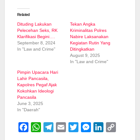
Related
Dituding Lakukan
Tekan Angka
Pelecehan Seks, RK
Kriminalitas Polres
Klarifikasi Begini….
Nabire Laksanakan
September 8, 2024
Kegiatan Rutin Yang
In "Law and Crime"
Ditingkatkan
August 9, 2025
In "Law and Crime"
Pimpin Upacara Hari
Lahir Pancasila,
Kapolres Pegaf Ajak
Kokohkan Ideologi
Pancasila
June 3, 2025
In "Daerah"
F
W
T
E
T
M
Li
C
a
h
el
m
wi
e
n
o