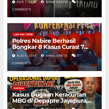
AUG 7, 2026
BANG SANTO
0
COMMENTS
LAW AND CRIME
Polres Nabire Berhasil
Bongkar 8 Kasus Curas! 7
Pelaku Ditangkap, 62 Motor
AUG 6, 2026
BANG SANTO
0
Kembali Diamankan
COMMENTS
DAERAH
Kasus Dugaan Keracunan
MBG di Depapre Jayapura,
Aktivis Papua Minta