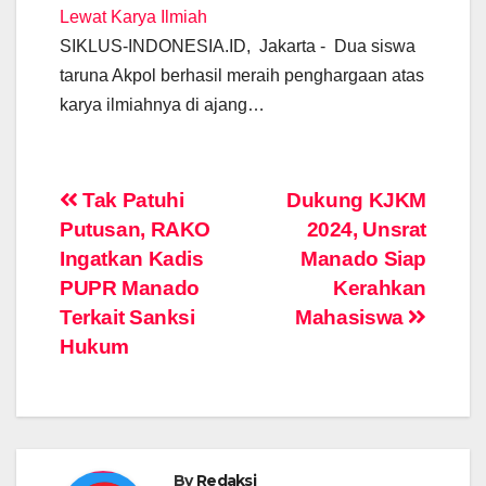
Lewat Karya Ilmiah
SIKLUS-INDONESIA.ID, Jakarta - Dua siswa
taruna Akpol berhasil meraih penghargaan atas
karya ilmiahnya di ajang…
Post
Tak Patuhi
Dukung KJKM
Putusan, RAKO
2024, Unsrat
navigation
Ingatkan Kadis
Manado Siap
PUPR Manado
Kerahkan
Terkait Sanksi
Mahasiswa
Hukum
By
Redaksi