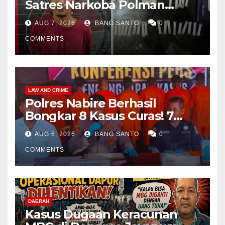
Satres Narkoba Polman
Amankan Pria di Matali
AUG 7, 2026
BANG SANTO
0
COMMENTS
LAW AND CRIME
Polres Nabire Berhasil
Bongkar 8 Kasus Curas! 7
Pelaku Ditangkap, 62 Motor
AUG 6, 2026
BANG SANTO
0
Kembali Diamankan
COMMENTS
DAERAH
Kasus Dugaan Keracunan