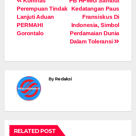
Post
Komnas
PB HPMIG Sambut
Perempuan Tindak
Kedatangan Paus
navigation
Lanjuti Aduan
Fransiskus Di
PERMAHI
Indonesia, Simbol
Gorontalo
Perdamaian Dunia
Dalam Toleransi
By
Redaksi
RELATED POST