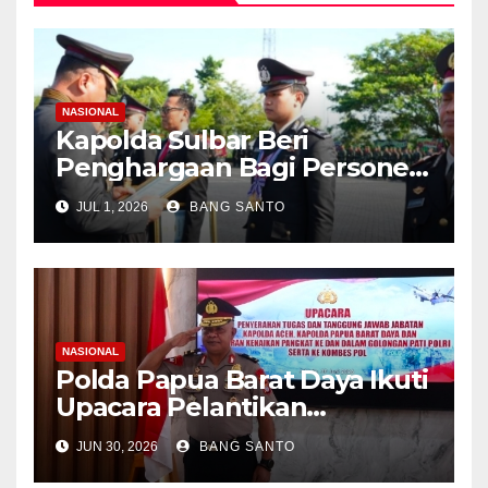
NASIONAL
Kapolda Sulbar Beri
Penghargaan Bagi Personel
Berprestasi, Kado Hari
JUL 1, 2026
BANG SANTO
Bhayangkara ke-80
PolriDaerahPeristiwa
NASIONAL
Polda Papua Barat Daya Ikuti
Upacara Pelantikan
Kenaikan Pangkat Lewat
JUN 30, 2026
BANG SANTO
Virtual, Kombes Pol. Semmy