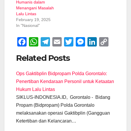
Humanis dalam
Menangani Masalah
Lalu Lintas
February 19, 2025
In "Nasional"
F
W
T
E
T
M
Li
C
a
h
el
m
wi
e
n
o
Related Posts
c
at
e
ail
tt
ss
k
p
e
s
gr
er
e
e
y
Ops Gaktibplin Bidpropam Polda Gorontalo:
b
A
a
n
dI
Li
Penertiban Kendaraan Personil untuk Ketaatan
o
p
m
g
n
n
Hukum Lalu Lintas
o
p
er
k
SIKLUS-INDONESIA.ID, Gorontalo - Bidang
k
Propam (Bidpropam) Polda Gorontalo
melaksanakan operasi Gaktibplin (Gangguan
Ketertiban dan Kelancaran…