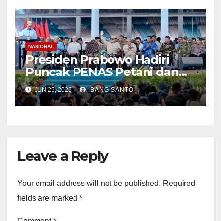
Ronny Thabaa Resmi
Sandang Pangkat Brigadir
Jenderal
NASIONAL
Presiden Prabowo Hadiri
Puncak PENAS Petani dan
Nelayan XVII Tahun 2026 di
JUN 25, 2026
BANG SANTO
Gorontalo
Leave a Reply
Your email address will not be published.
Required
fields are marked
*
Comment
*