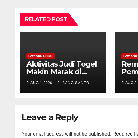
RELATED POST
LAW AND CRIME
LAW AND
Aktivitas Judi Togel
Rema
Makin Marak di
Pemb
Wilayah Sorong,
Mano
AUG 4, 2026
BANG SANTO
AUG 3,
Warga Desak
Akhi
Aparat Segera
Dia
Tangkap Bandar
Jata
Luis dan Kroninya
Papu
Leave a Reply
Your email address will not be published.
Required fi