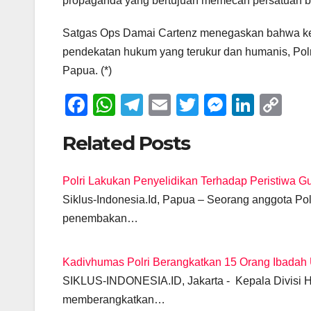
propaganda yang bertujuan memecah persatuan ban
Satgas Ops Damai Cartenz menegaskan bahwa kes
pendekatan hukum yang terukur dan humanis, Pol
Papua. (*)
F
W
T
E
T
M
Li
C
a
h
el
m
wi
e
n
o
Related Posts
c
at
e
ail
tt
ss
k
p
e
s
gr
er
e
e
y
Polri Lakukan Penyelidikan Terhadap Peristiwa Gu
b
A
a
n
dI
Li
Siklus-Indonesia.Id, Papua – Seorang anggota Po
o
p
m
g
n
n
penembakan…
o
p
er
k
k
Kadivhumas Polri Berangkatkan 15 Orang Ibadah
SIKLUS-INDONESIA.ID, Jakarta - Kepala Divisi H
memberangkatkan…