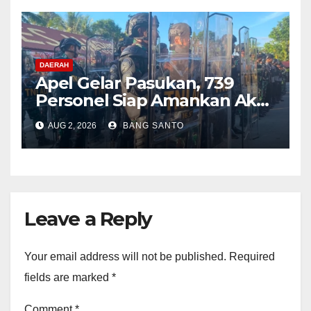
DAERAH
Apel Gelar Pasukan, 739
Personel Siap Amankan Aksi
Damai KNPB di Kantor MRP
AUG 2, 2026
BANG SANTO
Papua Tengah
Leave a Reply
Your email address will not be published.
Required
fields are marked
*
Comment
*