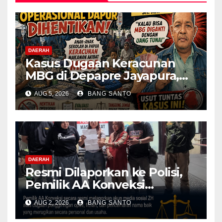
DAERAH
Kasus Dugaan Keracunan
MBG di Depapre Jayapura,
Aktivis Papua Minta
AUG 5, 2026
BANG SANTO
Operasional Dapur
Dihentikan & Evaluasi
Menyeluruh
DAERAH
Resmi Dilaporkan ke Polisi,
Pemilik AA Konveksi
Didampingi Tim Advokat
AUG 2, 2026
BANG SANTO
Lentera Netizen Indonesia (L-
NET-ID)