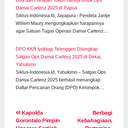
Doa dan Harapan Tokoh Gereja untuk Ops
Damai Cartenz 2025 di Papua
Siklus-Indonesia.Id, Jayapura - Pendeta Jantje
Willem Maury mengungkapkan harapannya
agar Satuan Tugas Operasi Damai Cartenz…
DPO KKB Iyoktogi Telenggen Ditangkap
Satgas Ops Damai Cartenz 2025 di Dekai,
Yahukimo
Siklus-Indonesia.Id, Yahukimo – Satgas Ops
Damai Cartenz 2025 berhasil menangkap
Daftar Pencarian Orang (DPO) Kelompok…
Post
Kapolda
Berbagi
Gorontalo Pimpin
Kebahagiaan,
navigation