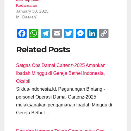
Kedamaian
January 30, 2025
In "Daerah"
F
W
T
E
T
M
Li
C
a
h
el
m
wi
e
n
o
Related Posts
c
at
e
ail
tt
ss
k
p
e
s
gr
er
e
e
y
Satgas Ops Damai Cartenz-2025 Amankan
b
A
a
n
dI
Li
Ibadah Minggu di Gereja Bethel Indonesia,
o
p
m
g
n
n
Oksibil
o
p
er
k
Siklus-Indonesia.Id, Pegunungan Bintang -
k
personel Operasi Damai Cartenz-2025
melaksanakan pengamanan ibadah Minggu di
Gereja Bethel…