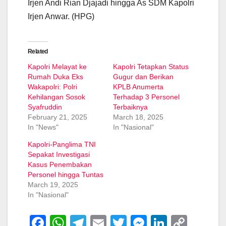
Irjen Andi Rian Djajadi hingga As SDM Kapolri
Irjen Anwar. (HPG)
Related
Kapolri Melayat ke
Kapolri Tetapkan Status
Rumah Duka Eks
Gugur dan Berikan
Wakapolri: Polri
KPLB Anumerta
Kehilangan Sosok
Terhadap 3 Personel
Syafruddin
Terbaiknya
February 21, 2025
March 18, 2025
In "News"
In "Nasional"
Kapolri-Panglima TNI
Sepakat Investigasi
Kasus Penembakan
Personel hingga Tuntas
March 19, 2025
In "Nasional"
F
W
T
E
T
M
Li
C