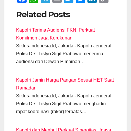
a
h
el
m
wi
e
n
o
Related Posts
c
at
e
ail
tt
ss
k
p
e
s
gr
er
e
e
y
Kapolri Terima Audiensi FKN, Perkuat
b
A
a
n
dI
Li
Komitmen Jaga Kerukunan
o
p
m
g
n
n
Siklus-Indonesia.Id, Jakarta - Kapolri Jenderal
o
p
er
k
Polisi Drs. Listyo Sigit Prabowo menerima
k
audiensi dari Dewan Pimpinan…
Kapolri Jamin Harga Pangan Sesuai HET Saat
Ramadan
Siklus-Indonesia.Id, Jakarta - Kapolri Jenderal
Polisi Drs. Listyo Sigit Prabowo menghadiri
rapat koordinasi (rakor) terbatas…
Kapolri dan Menhut Perkuat Sinergitas Upaya