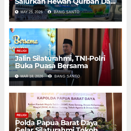
Salurkan Hewan Qurban Dari
Presiden ke Kabupaten
MAY 25, 2026
BANG SANTO
Bintuni Jelang Hari Raya Idul
Adha
RELIGI
Jalin Silaturahmi, TNI-Polri
Buka Puasa Bersama
MAR 18, 2026
BANG SANTO
RELIGI
Polda Papua Barat Daya
Gelar Silaturahmi Tokoh