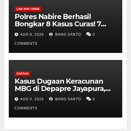
LAW AND CRIME
Polres Nabire Berhasil
Bongkar 8 Kasus Curas! 7
Pelaku Ditangkap, 62 Motor
AUG 6, 2026
BANG SANTO
0
Kembali Diamankan
COMMENTS
DAERAH
Kasus Dugaan Keracunan
MBG di Depapre Jayapura,
Aktivis Papua Minta
AUG 5, 2026
BANG SANTO
0
Operasional Dapur
Dihentikan & Evaluasi
COMMENTS
Menyeluruh