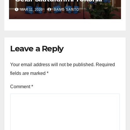
Agama dan Buka Puasa
MAR 11, 2026
BANG SANTO
Bersama di ACC Sorong
Leave a Reply
Your email address will not be published.
Required
fields are marked
*
Comment
*