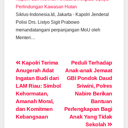
Perlindungan Kawasan Hutan
Siklus-Indonesia.Id, Jakarta - Kapolri Jenderal
Polisi Drs. Listyo Sigit Prabowo
menandatangani perpanjangan MoU oleh
Menteri…
Post
Kapolri Terima
Peduli Terhadap
Anugerah Adat
Anak-anak Jemaat
navigation
Ingatan Budi dari
GBI Pondok Daud
LAM Riau: Simbol
Sriwini, Polres
Kehormatan,
Nabire Berikan
Amanah Moral,
Bantuan
dan Komitmen
Perlengkapan Bagi
Kebangsaan
Anak Yang Tidak
Sekolah