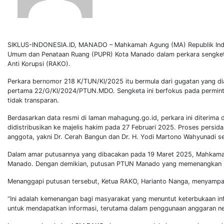
SIKLUS-INDONESIA.ID, MANADO – Mahkamah Agung (MA) Republik Indon
Umum dan Penataan Ruang (PUPR) Kota Manado dalam perkara sengket
Anti Korupsi (RAKO).
Perkara bernomor 218 K/TUN/KI/2025 itu bermula dari gugatan yang d
pertama 22/G/KI/2024/PTUN.MDO. Sengketa ini berfokus pada permintaa
tidak transparan.
Berdasarkan data resmi di laman mahagung.go.id, perkara ini diterima 
didistribusikan ke majelis hakim pada 27 Februari 2025. Proses persidan
anggota, yakni Dr. Cerah Bangun dan Dr. H. Yodi Martono Wahyunadi se
Dalam amar putusannya yang dibacakan pada 19 Maret 2025, Mahkamah
Manado. Dengan demikian, putusan PTUN Manado yang memenangkan R
Menanggapi putusan tersebut, Ketua RAKO, Harianto Nanga, menyamp
“Ini adalah kemenangan bagi masyarakat yang menuntut keterbukaan in
untuk mendapatkan informasi, terutama dalam penggunaan anggaran nega