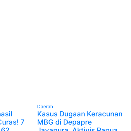
Daerah
asil
Kasus Dugaan Keracunan
uras! 7
MBG di Depapre
 62
Jayapura, Aktivis Papua