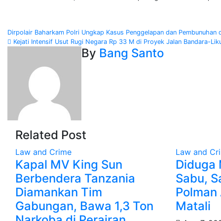
Post
Dirpolair Baharkam Polri Ungkap Kasus Penggelapan dan Pembunuhan 
Kejati Intensif Usut Rugi Negara Rp 33 M di Proyek Jalan Bandara-Li
navigation
By
Bang Santo
Related Post
Law and Crime
Law and Cr
Kapal MV King Sun
Diduga M
Berbendera Tanzania
Sabu, S
Diamankan Tim
Polman 
Gabungan, Bawa 1,3 Ton
Matali
Narkoba di Perairan