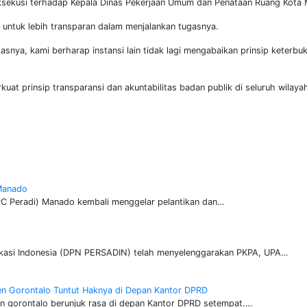
sekusi terhadap Kepala Dinas Pekerjaan Umum dan Penataan Ruang Kota
a untuk lebih transparan dalam menjalankan tugasnya.
asnya, kami berharap instansi lain tidak lagi mengabaikan prinsip keterbu
prinsip transparansi dan akuntabilitas badan publik di seluruh wilayah
 Manado
C Peradi) Manado kembali menggelar pelantikan dan…
vokasi Indonesia (DPN PERSADIN) telah menyelenggarakan PKPA, UPA…
ten Gorontalo Tuntut Haknya di Depan Kantor DPRD
n gorontalo berunjuk rasa di depan Kantor DPRD setempat.…