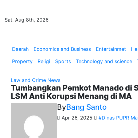
Skip
to
content
Sat. Aug 8th, 2026
Daerah
Economics and Business
Entertainmet
He
Property
Religi
Sports
Technology and science
Law and Crime
News
Tumbangkan Pemkot Manado di Se
LSM Anti Korupsi Menang di MA
By
Bang Santo
Apr 26, 2025
#Dinas PUPR M