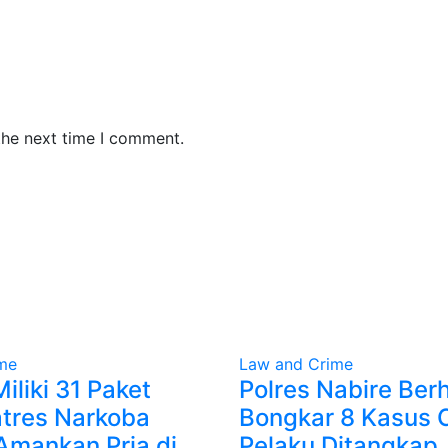
the next time I comment.
me
Law and Crime
iliki 31 Paket
Polres Nabire Berh
atres Narkoba
Bongkar 8 Kasus C
Amankan Pria di
Pelaku Ditangkap,