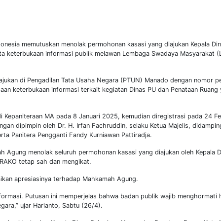
esia memutuskan menolak permohonan kasasi yang diajukan Kepala Din
a keterbukaan informasi publik melawan Lembaga Swadaya Masyarakat (
iajukan di Pengadilan Tata Usaha Negara (PTUN) Manado dengan nomor pe
n keterbukaan informasi terkait kegiatan Dinas PU dan Penataan Ruang y
di Kepaniteraan MA pada 8 Januari 2025, kemudian diregistrasi pada 24 F
gan dipimpin oleh Dr. H. Irfan Fachruddin, selaku Ketua Majelis, didampin
rta Panitera Pengganti Fandy Kurniawan Pattiradja.
 Agung menolak seluruh permohonan kasasi yang diajukan oleh Kepala D
AKO tetap sah dan mengikat.
aikan apresiasinya terhadap Mahkamah Agung.
formasi. Putusan ini memperjelas bahwa badan publik wajib menghormati
ra,” ujar Harianto, Sabtu (26/4).