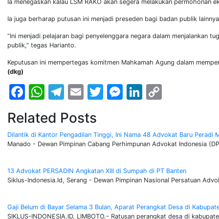
Ia menegaskan kalau LSM RAKO akan segera melakukan permohonan ek
Ia juga berharap putusan ini menjadi preseden bagi badan publik lainny
“Ini menjadi pelajaran bagi penyelenggara negara dalam menjalankan tug
publik,” tegas Harianto.
Keputusan ini mempertegas komitmen Mahkamah Agung dalam memperkuat 
(dkg)
Facebook
WhatsApp
Telegram
Email
Twitter
Messenger
LinkedIn
Copy
Link
Related Posts
Dilantik di Kantor Pengadilan Tinggi, Ini Nama 48 Advokat Baru Peradi
Manado - Dewan Pimpinan Cabang Perhimpunan Advokat Indonesia (DP
13 Advokat PERSADIN Angkatan XIII di Sumpah di PT Banten
Siklus-Indonesia.Id, Serang - Dewan Pimpinan Nasional Persatuan Ad
Gaji Belum di Bayar Selama 3 Bulan, Aparat Perangkat Desa di Kabupa
SIKLUS-INDONESIA.ID, LIMBOTO.- Ratusan perangkat desa di kabupate