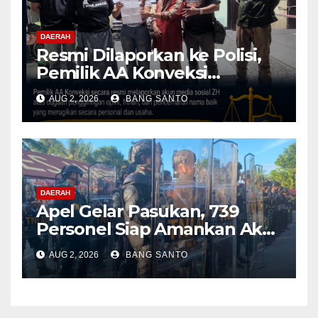
DAERAH
Resmi Dilaporkan ke Polisi,
Pemilik AA Konveksi
Didampingi Tim Advokat
AUG 2, 2026
BANG SANTO
Lentera Netizen Indonesia (L-
NET-ID)
DAERAH
Apel Gelar Pasukan, 739
Personel Siap Amankan Aksi
Damai KNPB di Kantor MRP
AUG 2, 2026
BANG SANTO
Papua Tengah