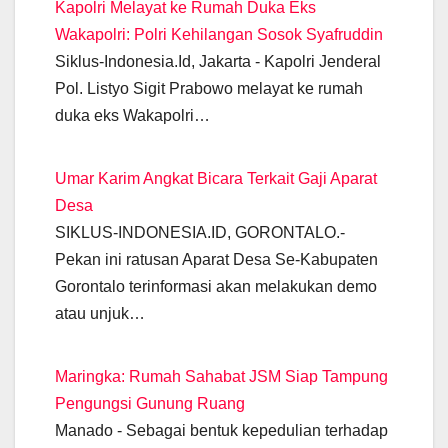
Kapolri Melayat ke Rumah Duka Eks
b
A
a
n
dI
Li
Wakapolri: Polri Kehilangan Sosok Syafruddin
o
p
m
g
n
n
Siklus-Indonesia.Id, Jakarta - Kapolri Jenderal
o
p
er
k
Pol. Listyo Sigit Prabowo melayat ke rumah
k
duka eks Wakapolri…
Umar Karim Angkat Bicara Terkait Gaji Aparat
Desa
SIKLUS-INDONESIA.ID, GORONTALO.-
Pekan ini ratusan Aparat Desa Se-Kabupaten
Gorontalo terinformasi akan melakukan demo
atau unjuk…
Maringka: Rumah Sahabat JSM Siap Tampung
Pengungsi Gunung Ruang
Manado - Sebagai bentuk kepedulian terhadap