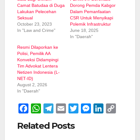
Camat Batudaa di Duga
Dorong Pemda Kabgor
Lakukan Pelecehan
Dalam Pemanfaatan
Seksual
CSR Untuk Menyikapi
October 23, 2023
Polemik Infrastruktur
In "Law and Crime"
June 18, 2025
In "Daerah"
Resmi Dilaporkan ke
Polisi, Pemilik AA
Konveksi Didampingi
Tim Advokat Lentera
Netizen Indonesia (L-
NET-ID)
August 2, 2026
In "Daerah"
F
W
T
E
T
M
Li
C
a
h
el
m
wi
e
n
o
Related Posts
c
at
e
ail
tt
ss
k
p
e
s
gr
er
e
e
y