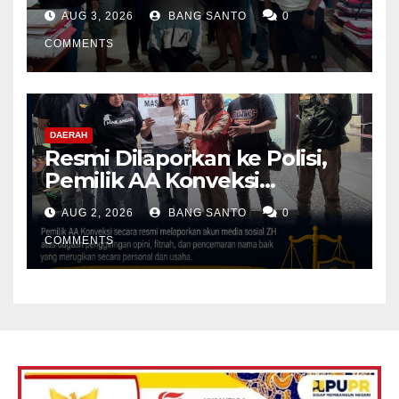
Akhirnya Diamankan Tim
AUG 3, 2026
BANG SANTO
0
Jatanras Polda Papua Barat
COMMENTS
DAERAH
Resmi Dilaporkan ke Polisi,
Pemilik AA Konveksi
Didampingi Tim Advokat
AUG 2, 2026
BANG SANTO
0
Lentera Netizen Indonesia (L-
NET-ID)
COMMENTS