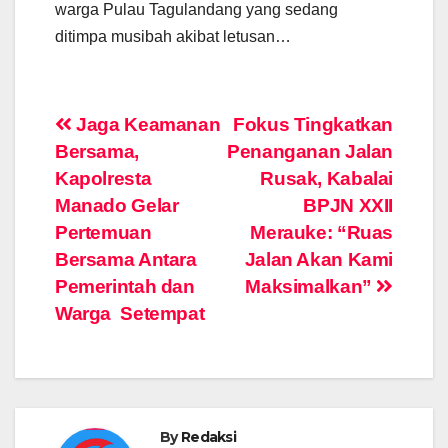
warga Pulau Tagulandang yang sedang
ditimpa musibah akibat letusan…
Post
Jaga Keamanan
Fokus Tingkatkan
Bersama,
Penanganan Jalan
navigation
Kapolresta
Rusak, Kabalai
Manado Gelar
BPJN XXII
Pertemuan
Merauke: “Ruas
Bersama Antara
Jalan Akan Kami
Pemerintah dan
Maksimalkan”
Warga Setempat
By
Redaksi