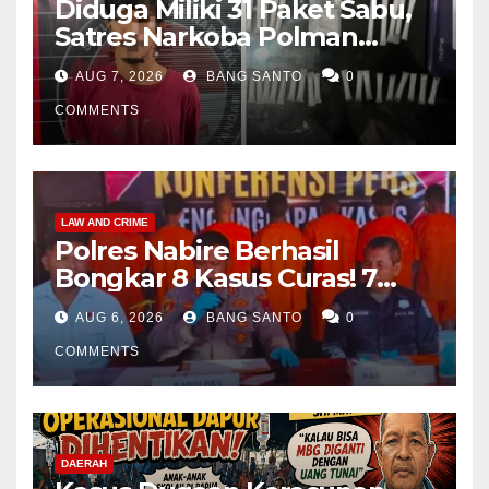
Diduga Miliki 31 Paket Sabu,
Satres Narkoba Polman
Amankan Pria di Matali
AUG 7, 2026
BANG SANTO
0
COMMENTS
LAW AND CRIME
Polres Nabire Berhasil
Bongkar 8 Kasus Curas! 7
Pelaku Ditangkap, 62 Motor
AUG 6, 2026
BANG SANTO
0
Kembali Diamankan
COMMENTS
DAERAH