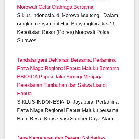
b
A
a
n
dI
Li
Morowali Gelar Olahraga Bersama
o
p
m
g
n
n
Siklus-Indonesia.Id, Morowali/sulteng - Dalam
o
p
er
k
rangka menyambut Hari Bhayangkara ke-79,
k
Kepolisian Resor (Polres) Morowali Polda
Sulawesi…
Tandatangani Deklarasi Bersama, Pertamina
Patra Niaga Regional Papua Maluku Bersama
BBKSDA Papua Jalin Sinergi Menjaga
Pelestarian Tumbuhan dan Satwa Liar di
Papua
SIKLUS-INDONESIA.ID, Jayapura, Pertamina
Patra Niaga Regional Papua Maluku bersama
Balai Besar Konservasi Sumber Daya Alam…
Jaga Kebugaran dan Pererat Solidaritas,