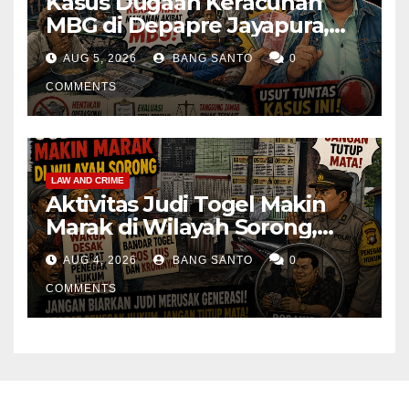
Kasus Dugaan Keracunan
MBG di Depapre Jayapura,
Aktivis Papua Minta
AUG 5, 2026
BANG SANTO
0
Operasional Dapur
Dihentikan & Evaluasi
COMMENTS
Menyeluruh
LAW AND CRIME
Aktivitas Judi Togel Makin
Marak di Wilayah Sorong,
Warga Desak Aparat Segera
AUG 4, 2026
BANG SANTO
0
Tangkap Bandar Luis dan
Kroninya
COMMENTS