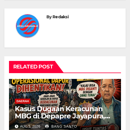
By
Redaksi
RELATED POST
DAERAH
Kasus Dugaan Keracunan
MBG di Depapre Jayapura,
Aktivis Papua Minta
AUG 5, 2026
BANG SANTO