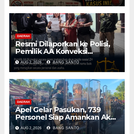
Operasional Dapur
Dihentikan & Evaluasi
Menyeluruh
DAERAH
Resmi Dilaporkan ke Polisi,
Pemilik AA Konveksi
Didampingi Tim Advokat
AUG 2, 2026
BANG SANTO
Lentera Netizen Indonesia (L-
NET-ID)
DAERAH
Apel Gelar Pasukan, 739
Personel Siap Amankan Aksi
Damai KNPB di Kantor MRP
AUG 2, 2026
BANG SANTO
Papua Tengah