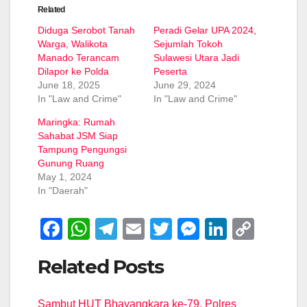
Related
Diduga Serobot Tanah
Peradi Gelar UPA 2024,
Warga, Walikota
Sejumlah Tokoh
Manado Terancam
Sulawesi Utara Jadi
Dilapor ke Polda
Peserta
June 18, 2025
June 29, 2024
In "Law and Crime"
In "Law and Crime"
Maringka: Rumah
Sahabat JSM Siap
Tampung Pengungsi
Gunung Ruang
May 1, 2024
In "Daerah"
F
W
T
E
T
M
Li
C
a
h
el
m
wi
e
n
o
Related Posts
c
at
e
ail
tt
ss
k
p
e
s
gr
er
e
e
y
Sambut HUT Bhayangkara ke-79, Polres