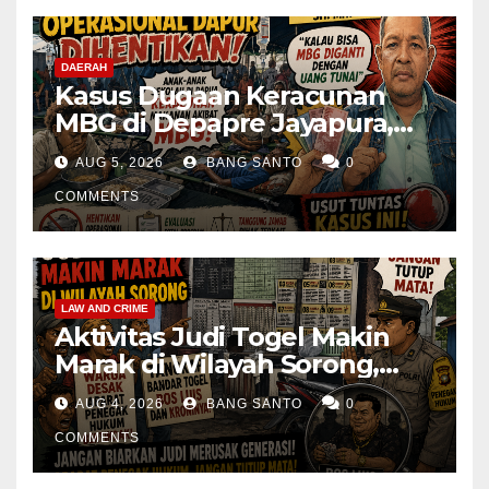
DAERAH
Kasus Dugaan Keracunan
MBG di Depapre Jayapura,
Aktivis Papua Minta
AUG 5, 2026
BANG SANTO
0
Operasional Dapur
Dihentikan & Evaluasi
COMMENTS
Menyeluruh
LAW AND CRIME
Aktivitas Judi Togel Makin
Marak di Wilayah Sorong,
Warga Desak Aparat Segera
AUG 4, 2026
BANG SANTO
0
Tangkap Bandar Luis dan
Kroninya
COMMENTS