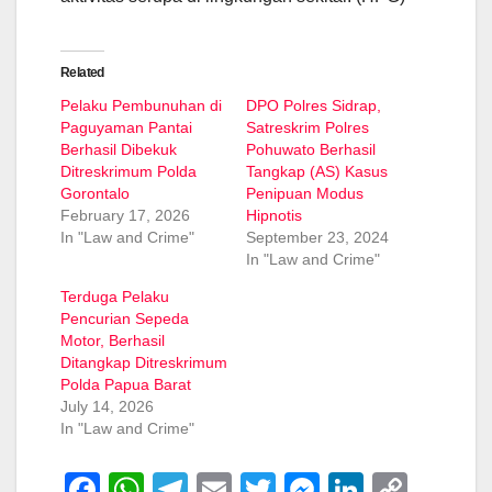
Related
Pelaku Pembunuhan di
DPO Polres Sidrap,
Paguyaman Pantai
Satreskrim Polres
Berhasil Dibekuk
Pohuwato Berhasil
Ditreskrimum Polda
Tangkap (AS) Kasus
Gorontalo
Penipuan Modus
February 17, 2026
Hipnotis
In "Law and Crime"
September 23, 2024
In "Law and Crime"
Terduga Pelaku
Pencurian Sepeda
Motor, Berhasil
Ditangkap Ditreskrimum
Polda Papua Barat
July 14, 2026
In "Law and Crime"
F
W
T
E
T
M
Li
C