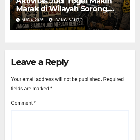
Aktivitas Judi Togel Makin
Marak di Wilayah Sorong,
Warga Desak Aparat Segera
AUG 4, 2026
BANG SANTO
Tangkap Bandar Luis dan
Kroninya
Leave a Reply
Your email address will not be published.
Required
fields are marked
*
Comment
*