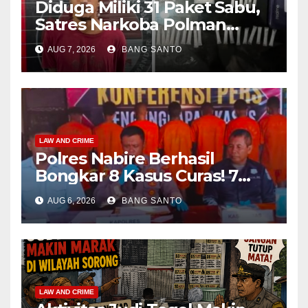
Diduga Miliki 31 Paket Sabu,
Satres Narkoba Polman
Amankan Pria di Matali
AUG 7, 2026
BANG SANTO
LAW AND CRIME
Polres Nabire Berhasil
Bongkar 8 Kasus Curas! 7
Pelaku Ditangkap, 62 Motor
AUG 6, 2026
BANG SANTO
Kembali Diamankan
LAW AND CRIME