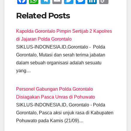
a
h
el
m
wi
e
n
o
Related Posts
c
at
e
ail
tt
ss
k
p
e
s
gr
er
e
e
y
Kapolda Gorontalo Pimpin Sertijab 2 Kapolres
b
A
a
n
dI
Li
di Jajaran Polda Gorontalo
o
p
m
g
n
n
SIKLUS-INDONESIA.ID,Gorontalo - Polda
o
p
er
k
Gorontalo, Mutasi dan serah terima jabatan
k
dalam sebuah organisasi adalah sesuatu
yang…
Personel Gabungan Polda Gorontalo
Disiagakan Pasca Unras di Pohuwato
SIKLUS-INDONESIA.ID, Gorontalo - Polda
Gorontalo, Pasca aksi unjuk rasa di Kabupaten
Pohuwato pada Kamis (21/09)…