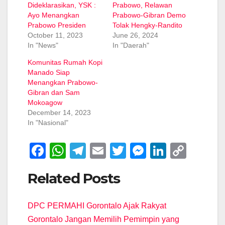
Dideklarasikan, YSK :
Prabowo, Relawan
Ayo Menangkan
Prabowo-Gibran Demo
Prabowo Presiden
Tolak Hengky-Randito
October 11, 2023
June 26, 2024
In "News"
In "Daerah"
Komunitas Rumah Kopi
Manado Siap
Menangkan Prabowo-
Gibran dan Sam
Mokoagow
December 14, 2023
In "Nasional"
F
W
T
E
T
M
Li
C
a
h
el
m
wi
e
n
o
Related Posts
c
at
e
ail
tt
ss
k
p
e
s
gr
er
e
e
y
DPC PERMAHI Gorontalo Ajak Rakyat
b
A
a
n
dI
Li
Gorontalo Jangan Memilih Pemimpin yang