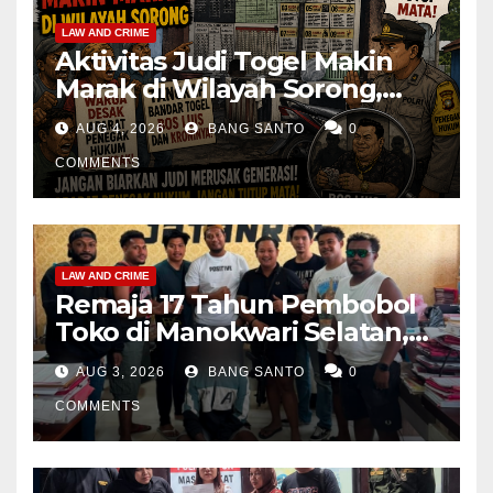
LAW AND CRIME
Aktivitas Judi Togel Makin
Marak di Wilayah Sorong,
Warga Desak Aparat Segera
AUG 4, 2026
BANG SANTO
0
Tangkap Bandar Luis dan
Kroninya
COMMENTS
LAW AND CRIME
Remaja 17 Tahun Pembobol
Toko di Manokwari Selatan,
Akhirnya Diamankan Tim
AUG 3, 2026
BANG SANTO
0
Jatanras Polda Papua Barat
COMMENTS