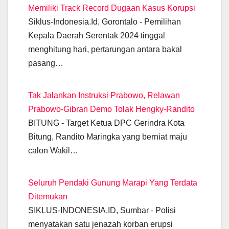
o
p
m
g
n
n
Memiliki Track Record Dugaan Kasus Korupsi
o
p
er
k
Siklus-Indonesia.Id, Gorontalo - Pemilihan
k
Kepala Daerah Serentak 2024 tinggal
menghitung hari, pertarungan antara bakal
pasang…
Tak Jalankan Instruksi Prabowo, Relawan
Prabowo-Gibran Demo Tolak Hengky-Randito
BITUNG - Target Ketua DPC Gerindra Kota
Bitung, Randito Maringka yang berniat maju
calon Wakil…
Seluruh Pendaki Gunung Marapi Yang Terdata
Ditemukan
SIKLUS-INDONESIA.ID, Sumbar - Polisi
menyatakan satu jenazah korban erupsi