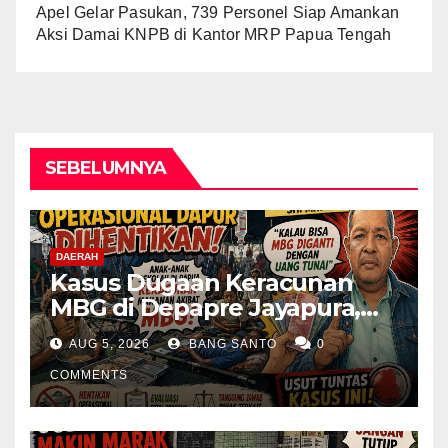
Apel Gelar Pasukan, 739 Personel Siap Amankan
Aksi Damai KNPB di Kantor MRP Papua Tengah
SEBELUMNYA
DAERAH
Kasus Dugaan Keracunan
MBG di Depapre Jayapura,
Aktivis Papua Minta
AUG 5, 2026
BANG SANTO
0
Operasional Dapur
Dihentikan & Evaluasi
COMMENTS
Menyeluruh