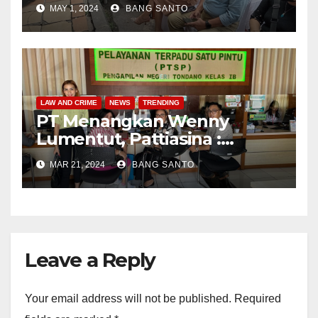
Pengungsi Gunung Ruang
MAY 1, 2024
BANG SANTO
LAW AND CRIME
NEWS
TRENDING
PT Menangkan Wenny
Lumentut, Pattiasina :
Putusan yang Menggelikan
MAR 21, 2024
BANG SANTO
Leave a Reply
Your email address will not be published.
Required