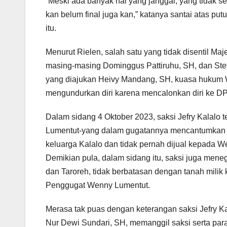
“Meski ada banyak hal yang janggal, yang tidak ses
kan belum final juga kan,” katanya santai atas pu
itu.
Menurut Rielen, salah satu yang tidak disentil Ma
masing-masing Dominggus Pattiruhu, SH, dan Stev
yang diajukan Heivy Mandang, SH, kuasa hukum W
mengundurkan diri karena mencalonkan diri ke DPR
Dalam sidang 4 Oktober 2023, saksi Jefry Kalalo
Lumentut-yang dalam gugatannya mencantumkan st
keluarga Kalalo dan tidak pernah dijual kepada 
Demikian pula, dalam sidang itu, saksi juga mene
dan Taroreh, tidak berbatasan dengan tanah milik 
Penggugat Wenny Lumentut.
Merasa tak puas dengan keterangan saksi Jefry Ka
Nur Dewi Sundari, SH, memanggil saksi serta par