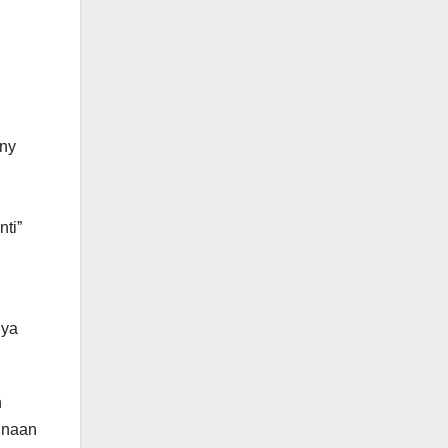
nny
nti”
nya
n
unaan