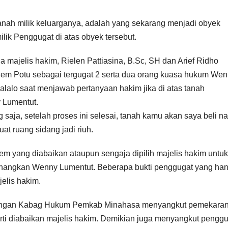
tanah milik keluarganya, adalah yang sekarang menjadi obyek
lik Penggugat di atas obyek tersebut.
 majelis hakim, Rielen Pattiasina, B.Sc, SH dan Arief Ridho
llem Potu sebagai tergugat 2 serta dua orang kuasa hukum We
alalo saat menjawab pertanyaan hakim jika di atas tanah
y Lumentut.
aja, setelah proses ini selesai, tanah kamu akan saya beli na
t ruang sidang jadi riuh.
tem yang diabaikan ataupun sengaja dipilih majelis hakim untuk
angkan Wenny Lumentut. Beberapa bukti penggugat yang ha
elis hakim.
eterangan Kabag Hukum Pemkab Minahasa menyangkut pemekara
ti diabaikan majelis hakim. Demikian juga menyangkut pengg