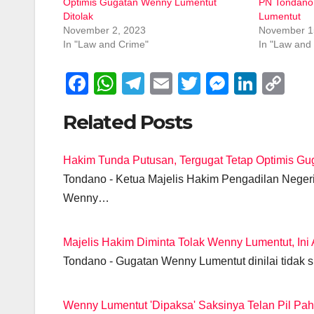
Optimis Gugatan Wenny Lumentut
PN Tondano
Ditolak
Lumentut
November 2, 2023
November 1
In "Law and Crime"
In "Law and
F
W
T
E
T
M
Li
C
a
h
el
m
wi
e
n
o
Related Posts
c
at
e
ail
tt
ss
k
p
e
s
gr
er
e
e
y
Hakim Tunda Putusan, Tergugat Tetap Optimis Gu
b
A
a
n
dI
Li
Tondano - Ketua Majelis Hakim Pengadilan Nege
o
p
m
g
n
n
Wenny…
o
p
er
k
k
Majelis Hakim Diminta Tolak Wenny Lumentut, Ini
Tondano - Gugatan Wenny Lumentut dinilai tidak si
Wenny Lumentut 'Dipaksa' Saksinya Telan Pil Pah