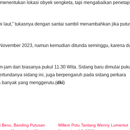
n menentukan lokasi obyek sengketa, tapi mengabaikan peneta
ami laut,” tukasnya dengan santai sambil menambahkan jika put
2 November 2023, namun kemudian ditunda seminggu, karena d
-jam dari biasanya pukul 11.30 Wita. Sidang baru dimulai puk
Tertundanya sidang ini, juga berpengaruh pada sidang perkara
ga banyak yang menggerutu.(
dki
)
i Benu, Banding Putusan
Willem Potu Tantang Wenny Lumentut