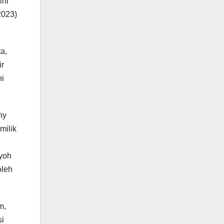
ini
2023)
a,
ir
ni
ny
milik
iyoh
oleh
m,
si