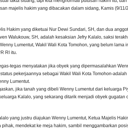
uai fakta sidang, tapi kita menghormati putusan hakim itu, dan 
tusan majelis hakim yang dibacakan dalam sidang, Kamis (9/11/
jelis Hakim yang diketuai Nur Dewi Sundari, SH, dan dua anggot
en Walukouw, SH, adalah kesaksian Jefry Kalalo, saksi terakh
enny Lumentut, Wakil Wali Kota Tomohon, yang belum lama i
 RI itu.
 tegas-tegas menyatakan jika obyek yang dipermasalahkan Wen
atus pekerjaannya sebagai Wakil Wali Kota Tomohon-adalah 
Wenny Lumentut.
gaskan, jika tanah yang dibeli Wenny Lumentut dari keluarga P
keluarga Kalalo, yang sekarang ditarik menjadi obyek gugatan 
lalo yang justru diajukan Wenny Lumentut, Ketua Majelis Haki
a pihak, mendekat ke meja hakim, sambil menggambarkan posi