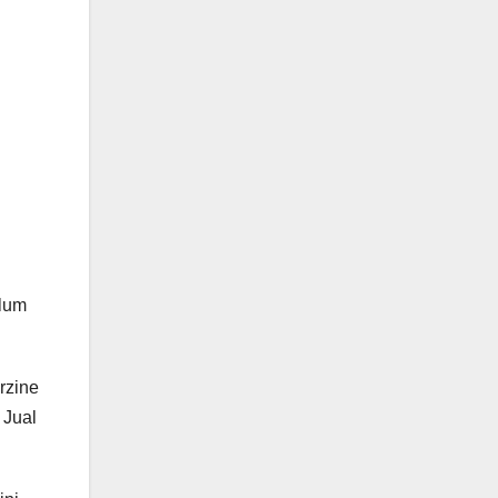
elum
rzine
 Jual