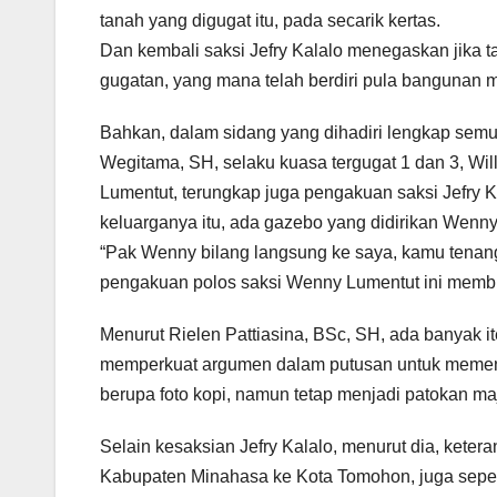
tanah yang digugat itu, pada secarik kertas.
Dan kembali saksi Jefry Kalalo menegaskan jika 
gugatan, yang mana telah berdiri pula bangunan mi
Bahkan, dalam sidang yang dihadiri lengkap semua
Wegitama, SH, selaku kuasa tergugat 1 dan 3, Wi
Lumentut, terungkap juga pengakuan saksi Jefry K
keluarganya itu, ada gazebo yang didirikan Wenn
“Pak Wenny bilang langsung ke saya, kamu tenang s
pengakuan polos saksi Wenny Lumentut ini membua
Menurut Rielen Pattiasina, BSc, SH, ada banyak i
memperkuat argumen dalam putusan untuk memen
berupa foto kopi, namun tetap menjadi patokan maj
Selain kesaksian Jefry Kalalo, menurut dia, k
Kabupaten Minahasa ke Kota Tomohon, juga seper