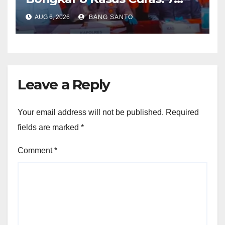
Pelaku Ditangkap, 62 Motor
AUG 6, 2026
BANG SANTO
Kembali Diamankan
Leave a Reply
Your email address will not be published.
Required
fields are marked
*
Comment
*