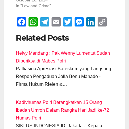
October 16, 2024
In "Law and Crime"
F
W
T
E
T
M
Li
C
a
h
el
m
wi
e
n
o
Related Posts
c
at
e
ail
tt
ss
k
p
e
s
gr
er
e
e
y
Heivy Mandang : Pak Wenny Lumentut Sudah
b
A
a
n
dI
Li
Diperiksa di Mabes Polri
o
p
m
g
n
n
Pattiasina Apresiasi Bareskrim yang Langsung
o
p
er
k
Respon Pengaduan Jolla Benu Manado -
k
Firma Hukum Rielen &…
Kadivhumas Polri Berangkatkan 15 Orang
Ibadah Umroh Dalam Rangka Hari Jadi ke-72
Humas Polri
SIKLUS-INDONESIA.ID, Jakarta - Kepala