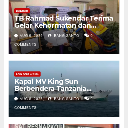
DAERAH
TB Rahmad Sukendar Terima
Gelar Kehormatan dan
Kemban Amanah Sebagai
AUG 9, 2026
BANG SANTO
0
Dewan Pembina STIJNAS
COMMENTS
LAW AND CRIME
Kapal MV King Sun
Berbendera Tanzania
Diamankan Tim Gabungan,
AUG 8, 2026
BANG SANTO
0
Bawa 1,3 Ton Narkoba di
Perairan Bintan
COMMENTS