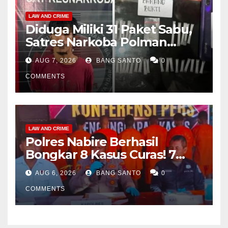
LAW AND CRIME
Diduga Miliki 31 Paket Sabu,
Satres Narkoba Polman
Amankan Pria di Matali
AUG 7, 2026
BANG SANTO
0
COMMENTS
LAW AND CRIME
Polres Nabire Berhasil
Bongkar 8 Kasus Curas! 7
Pelaku Ditangkap, 62 Motor
AUG 6, 2026
BANG SANTO
0
Kembali Diamankan
COMMENTS