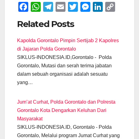
F
W
T
E
T
M
Li
C
a
h
el
m
wi
e
n
o
Related Posts
c
at
e
ail
tt
ss
k
p
e
s
gr
er
e
e
y
Kapolda Gorontalo Pimpin Sertijab 2 Kapolres
b
A
a
n
dI
Li
di Jajaran Polda Gorontalo
o
p
m
g
n
n
SIKLUS-INDONESIA.ID,Gorontalo - Polda
o
p
er
k
Gorontalo, Mutasi dan serah terima jabatan
k
dalam sebuah organisasi adalah sesuatu
yang…
Jum’at Curhat, Polda Gorontalo dan Polresta
Gorontalo Kota Dengarkan Keluhan Dari
Masyarakat
SIKLUS-INDONESIA.ID, Gorontalo - Polda
Gorontalo, Melalui program Jumat Curhat yang