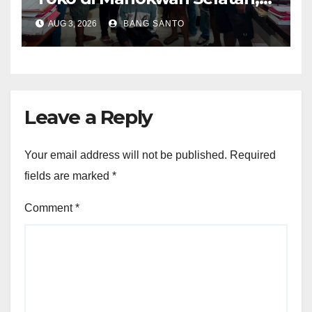
Akhirnya Diamankan Tim
AUG 3, 2026
BANG SANTO
Jatanras Polda Papua Barat
Leave a Reply
Your email address will not be published.
Required
fields are marked
*
Comment
*