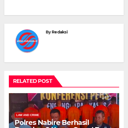
By
Redaksi
RELATED POST
LAW AND CRIME
Polres Nabire Berhasil