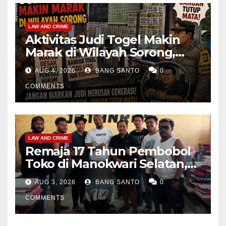
LAW AND CRIME
Aktivitas Judi Togel Makin
Marak di Wilayah Sorong,
Warga Desak Aparat Segera
AUG 4, 2026
BANG SANTO
0
Tangkap Bandar Luis dan
Kroninya
COMMENTS
LAW AND CRIME
Remaja 17 Tahun Pembobol
Toko di Manokwari Selatan,
Akhirnya Diamankan Tim
AUG 3, 2026
BANG SANTO
0
Jatanras Polda Papua Barat
COMMENTS