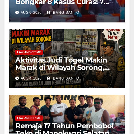
Bongkar 8 Kasus Curas! 7
Pelaku Ditangkap, 62 Motor
AUG 6, 2026
BANG SANTO
Kembali Diamankan
LAW AND CRIME
Aktivitas Judi Togel Makin
Marak di Wilayah Sorong,
Warga Desak Aparat Segera
AUG 4, 2026
BANG SANTO
Tangkap Bandar Luis dan
Kroninya
LAW AND CRIME
Remaja 17 Tahun Pembobol
Toko di Manokwari Selatan,