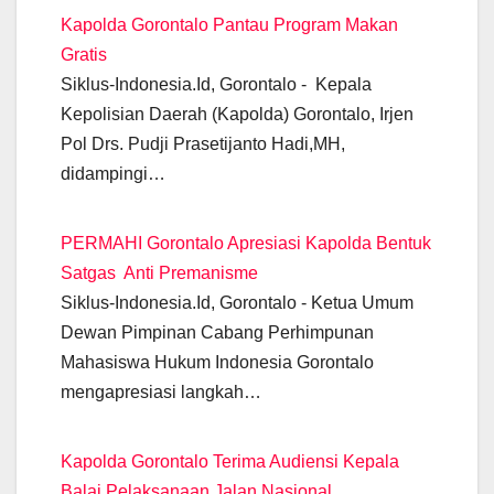
e
s
gr
er
e
e
y
Kapolda Gorontalo Pantau Program Makan
b
A
a
n
dI
Li
Gratis
o
p
m
g
n
n
Siklus-Indonesia.Id, Gorontalo - Kepala
o
p
er
k
Kepolisian Daerah (Kapolda) Gorontalo, Irjen
k
Pol Drs. Pudji Prasetijanto Hadi,MH,
didampingi…
PERMAHI Gorontalo Apresiasi Kapolda Bentuk
Satgas Anti Premanisme
Siklus-Indonesia.Id, Gorontalo - Ketua Umum
Dewan Pimpinan Cabang Perhimpunan
Mahasiswa Hukum Indonesia Gorontalo
mengapresiasi langkah…
Kapolda Gorontalo Terima Audiensi Kepala
Balai Pelaksanaan Jalan Nasional