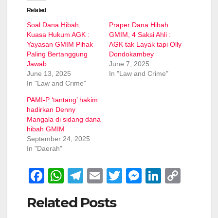
Related
Soal Dana Hibah,
Praper Dana Hibah
Kuasa Hukum AGK :
GMIM, 4 Saksi Ahli :
Yayasan GMIM Pihak
AGK tak Layak tapi Olly
Paling Bertanggung
Dondokambey
Jawab
June 7, 2025
June 13, 2025
In "Law and Crime"
In "Law and Crime"
PAMI-P ‘tantang’ hakim
hadirkan Denny
Mangala di sidang dana
hibah GMIM
September 24, 2025
In "Daerah"
F
W
T
E
T
M
Li
C
a
h
el
m
wi
e
n
o
Related Posts
c
at
e
ail
tt
ss
k
p