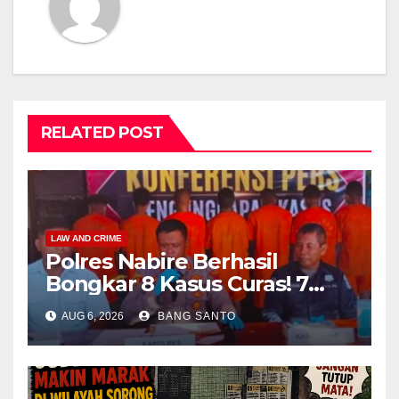
RELATED POST
LAW AND CRIME
Polres Nabire Berhasil
Bongkar 8 Kasus Curas! 7
Pelaku Ditangkap, 62 Motor
AUG 6, 2026
BANG SANTO
Kembali Diamankan