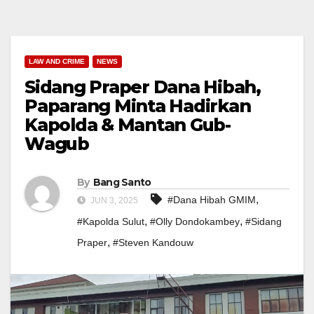
LAW AND CRIME
NEWS
Sidang Praper Dana Hibah,
Paparang Minta Hadirkan
Kapolda & Mantan Gub-
Wagub
By
Bang Santo
,
#Dana Hibah GMIM
JUN 3, 2025
,
,
#Kapolda Sulut
#Olly Dondokambey
#Sidang
,
Praper
#Steven Kandouw