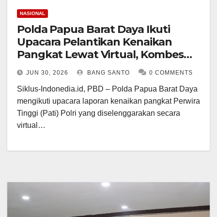
NASIONAL
Polda Papua Barat Daya Ikuti
Upacara Pelantikan Kenaikan
Pangkat Lewat Virtual, Kombes
Pol. Semmy Ronny Thabaa Resmi
JUN 30, 2026
BANG SANTO
0 COMMENTS
Sandang Pangkat Brigadir
Siklus-Indonedia.id, PBD – Polda Papua Barat Daya
Jenderal
mengikuti upacara laporan kenaikan pangkat Perwira
Tinggi (Pati) Polri yang diselenggarakan secara
virtual…