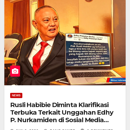
NEWS
Rusli Habibie Diminta Klarifikasi
Terbuka Terkait Unggahan Edhy
P. Nurkamiden di Sosial Media
Dalam Kasus Pembacokan