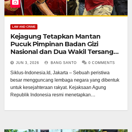
LAW AND CRIME
Kejagung Tetapkan Mantan
Pucuk Pimpinan Badan Gizi
Nasional dan Dua Wakil Tersangka
Kasus Korupsi
JUN 3, 2026
BANG SANTO
0 COMMENTS
Siklus-Indonesia.Id, Jakarta – Sebuah peristiwa
besar mengguncang lembaga negara yang dibentuk
untuk kesejahteraan rakyat. Kejaksaan Agung
Republik Indonesia resmi menetapkan…