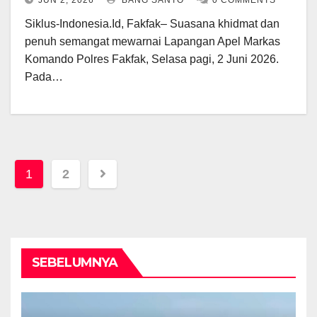
JUN 2, 2026
BANG SANTO
0 COMMENTS
Siklus-Indonesia.Id, Fakfak– Suasana khidmat dan
penuh semangat mewarnai Lapangan Apel Markas
Komando Polres Fakfak, Selasa pagi, 2 Juni 2026.
Pada…
Posts
1
2
pagination
SEBELUMNYA