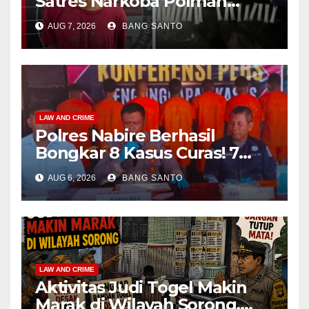
Satres Narkoba Polman
Amankan Pria di Matali
AUG 7, 2026
BANG SANTO
LAW AND CRIME
Polres Nabire Berhasil
Bongkar 8 Kasus Curas! 7
Pelaku Ditangkap, 62 Motor
AUG 6, 2026
BANG SANTO
Kembali Diamankan
LAW AND CRIME
Aktivitas Judi Togel Makin
Marak di Wilayah Sorong,