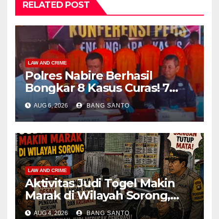
RELATED POST
LAW AND CRIME
Polres Nabire Berhasil
Bongkar 8 Kasus Curas! 7
Pelaku Ditangkap, 62 Motor
AUG 6, 2026
BANG SANTO
Kembali Diamankan
LAW AND CRIME
Aktivitas Judi Togel Makin
Marak di Wilayah Sorong,
Warga Desak Aparat Segera
AUG 4, 2026
BANG SANTO