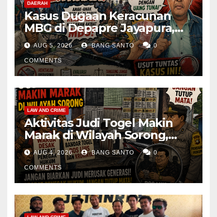
DAERAH
Kasus Dugaan Keracunan
MBG di Depapre Jayapura,
Aktivis Papua Minta
AUG 5, 2026
BANG SANTO
0
Operasional Dapur
Dihentikan & Evaluasi
COMMENTS
Menyeluruh
LAW AND CRIME
Aktivitas Judi Togel Makin
Marak di Wilayah Sorong,
Warga Desak Aparat Segera
AUG 4, 2026
BANG SANTO
0
Tangkap Bandar Luis dan
Kroninya
COMMENTS