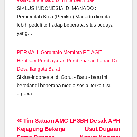
Walikota Manado Diminta Bertindak
SIKLUS-INDONESIA.ID, MANADO :
Pemerintah Kota (Pemkot) Manado diminta
lebih peduli terhadap beberapa situs budaya
yang…
PERMAHI Gorontalo Meminta PT. AGIT
Hentikan Pembayaran Pembebasan Lahan Di
Desa Ilangata Barat
Siklus-Indonesia.Id, Gorut - Baru - baru ini
beredar di beberapa media sosial terkait isu
agraria…
Post
Tim Satuan AMC
LP3BH Desak APH
Kejagung Bekerja
Usut Dugaan
navigation