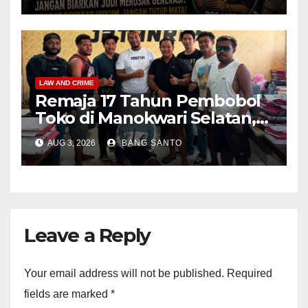
Tangkap Bandar Luis dan
Kroninya
LAW AND CRIME
Remaja 17 Tahun Pembobol
Toko di Manokwari Selatan,
Akhirnya Diamankan Tim
AUG 3, 2026
BANG SANTO
Jatanras Polda Papua Barat
Leave a Reply
Your email address will not be published.
Required
fields are marked
*