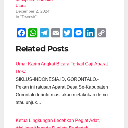
Utara
December 2, 2024
In "Daerah"
F
W
T
E
T
M
Li
C
a
h
el
m
wi
e
n
o
Related Posts
c
at
e
ail
tt
ss
k
p
e
s
gr
er
e
e
y
Umar Karim Angkat Bicara Terkait Gaji Aparat
b
A
a
n
dI
Li
Desa
o
p
m
g
n
n
SIKLUS-INDONESIA.ID, GORONTALO.-
o
p
er
k
Pekan ini ratusan Aparat Desa Se-Kabupaten
k
Gorontalo terinformasi akan melakukan demo
atau unjuk…
Ketua Lingkungan Lecehkan Pegiat Adat,