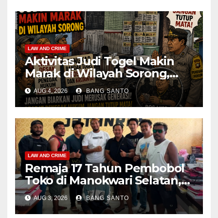
LAW AND CRIME
Aktivitas Judi Togel Makin
Marak di Wilayah Sorong,
Warga Desak Aparat Segera
AUG 4, 2026
BANG SANTO
Tangkap Bandar Luis dan
Kroninya
LAW AND CRIME
Remaja 17 Tahun Pembobol
Toko di Manokwari Selatan,
Akhirnya Diamankan Tim
AUG 3, 2026
BANG SANTO
Jatanras Polda Papua Barat