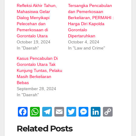
Refleksi Akhir Tahun,
Tersangka Pencabulan
Mahasiswa Gelar
dan Pemerkosaan
Dialog Menyikapi
Berkeliaran, PERMAHI :
Pelecehan dan
Harga Diri Kapolda
Pemerkosaan di
Gorontalo
Gorontalo Utara
Dipertaruhkan
October 19, 2024
October 4, 2024
In "Daerah"
In "Law and Crime"
Kasus Pencabulan Di
Gorontalo Utara Tak
Kunjung Tuntas, Pelaku
Masih Berkeliaran
Bebas
September 28, 2024
In "Daerah"
F
W
T
E
T
M
Li
C
a
h
el
m
wi
e
n
o
Related Posts
c
at
e
ail
tt
ss
k
p