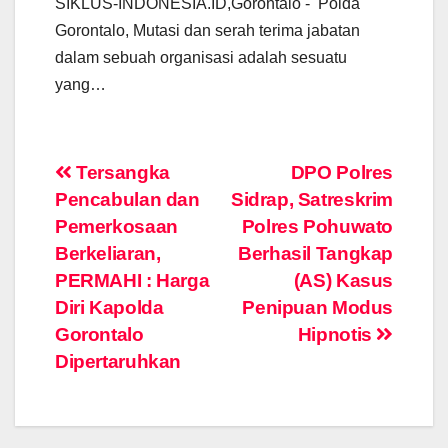
SIKLUS-INDONESIA.ID,Gorontalo - Polda
Gorontalo, Mutasi dan serah terima jabatan
dalam sebuah organisasi adalah sesuatu
yang…
Post
Tersangka
DPO Polres
Pencabulan dan
Sidrap, Satreskrim
navigation
Pemerkosaan
Polres Pohuwato
Berkeliaran,
Berhasil Tangkap
PERMAHI : Harga
(AS) Kasus
Diri Kapolda
Penipuan Modus
Gorontalo
Hipnotis
Dipertaruhkan