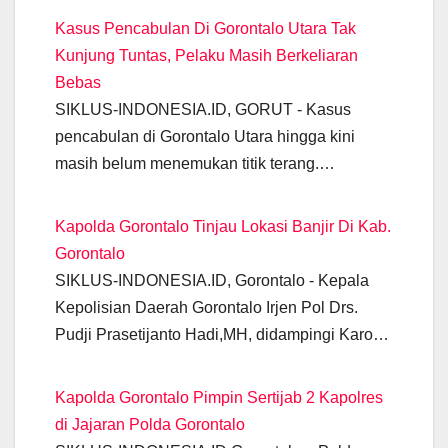
e
s
gr
er
e
e
y
Kasus Pencabulan Di Gorontalo Utara Tak
b
A
a
n
dI
Li
Kunjung Tuntas, Pelaku Masih Berkeliaran
o
p
m
g
n
n
Bebas
o
p
er
k
SIKLUS-INDONESIA.ID, GORUT - Kasus
k
pencabulan di Gorontalo Utara hingga kini
masih belum menemukan titik terang.…
Kapolda Gorontalo Tinjau Lokasi Banjir Di Kab.
Gorontalo
SIKLUS-INDONESIA.ID, Gorontalo - Kepala
Kepolisian Daerah Gorontalo Irjen Pol Drs.
Pudji Prasetijanto Hadi,MH, didampingi Karo…
Kapolda Gorontalo Pimpin Sertijab 2 Kapolres
di Jajaran Polda Gorontalo