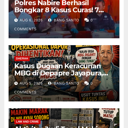
Polres Nabire Berhasil
Bongkar 8 Kasus Curas! 7
Pelaku Ditangkap, 62 Motor
AUG 6, 2026
BANG SANTO
0
Kembali Diamankan
COMMENTS
DAERAH
Kasus Dugaan Keracunan
MBG di Depapre Jayapura,
Aktivis Papua Minta
AUG 5, 2026
BANG SANTO
0
Operasional Dapur
Dihentikan & Evaluasi
COMMENTS
Menyeluruh
LAW AND CRIME