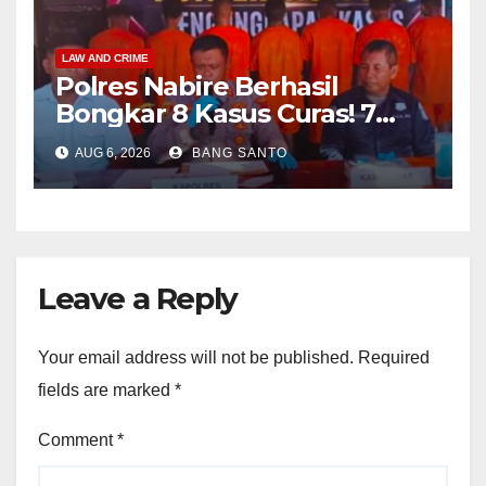
LAW AND CRIME
Polres Nabire Berhasil
Bongkar 8 Kasus Curas! 7
Pelaku Ditangkap, 62 Motor
AUG 6, 2026
BANG SANTO
Kembali Diamankan
Leave a Reply
Your email address will not be published.
Required
fields are marked
*
Comment
*