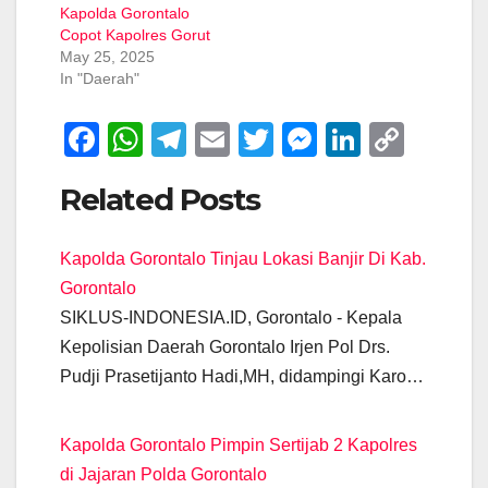
Kapolda Gorontalo
Copot Kapolres Gorut
May 25, 2025
In "Daerah"
F
W
T
E
T
M
Li
C
a
h
el
m
wi
e
n
o
Related Posts
c
at
e
ail
tt
ss
k
p
e
s
gr
er
e
e
y
Kapolda Gorontalo Tinjau Lokasi Banjir Di Kab.
b
A
a
n
dI
Li
Gorontalo
o
p
m
g
n
n
SIKLUS-INDONESIA.ID, Gorontalo - Kepala
o
p
er
k
Kepolisian Daerah Gorontalo Irjen Pol Drs.
k
Pudji Prasetijanto Hadi,MH, didampingi Karo…
Kapolda Gorontalo Pimpin Sertijab 2 Kapolres
di Jajaran Polda Gorontalo