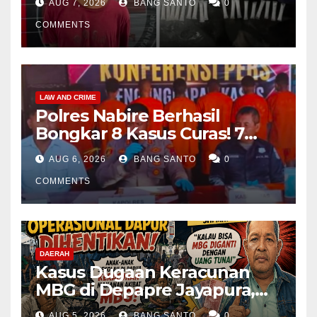
AUG 7, 2026
BANG SANTO
0
COMMENTS
LAW AND CRIME
Polres Nabire Berhasil
Bongkar 8 Kasus Curas! 7
Pelaku Ditangkap, 62 Motor
AUG 6, 2026
BANG SANTO
0
Kembali Diamankan
COMMENTS
DAERAH
Kasus Dugaan Keracunan
MBG di Depapre Jayapura,
Aktivis Papua Minta
AUG 5, 2026
BANG SANTO
0