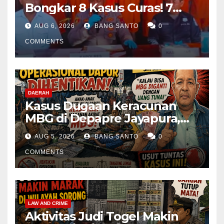
Bongkar 8 Kasus Curas! 7
Pelaku Ditangkap, 62 Motor
AUG 6, 2026
BANG SANTO
0
Kembali Diamankan
COMMENTS
DAERAH
Kasus Dugaan Keracunan
MBG di Depapre Jayapura,
Aktivis Papua Minta
AUG 5, 2026
BANG SANTO
0
Operasional Dapur
Dihentikan & Evaluasi
COMMENTS
Menyeluruh
LAW AND CRIME
Aktivitas Judi Togel Makin