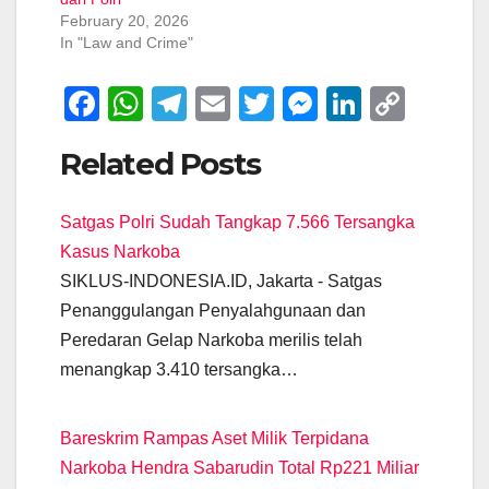
February 20, 2026
In "Law and Crime"
F
W
T
E
T
M
Li
C
a
h
el
m
wi
e
n
o
Related Posts
c
at
e
ail
tt
ss
k
p
e
s
gr
er
e
e
y
Satgas Polri Sudah Tangkap 7.566 Tersangka
b
A
a
n
dI
Li
Kasus Narkoba
o
p
m
g
n
n
SIKLUS-INDONESIA.ID, Jakarta - Satgas
o
p
er
k
Penanggulangan Penyalahgunaan dan
k
Peredaran Gelap Narkoba merilis telah
menangkap 3.410 tersangka…
Bareskrim Rampas Aset Milik Terpidana
Narkoba Hendra Sabarudin Total Rp221 Miliar