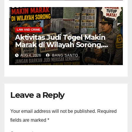
LAW AND CRIME
Aktivitas Judi Togel Makin
Marak di Wilayah Sorong,
Warga Desak Aparat Segera
AUG 4, 2026
BANG SANTO
Tangkap Bandar Luis dan
Kroninya
Leave a Reply
Your email address will not be published.
Required
fields are marked
*