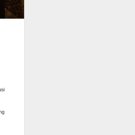
usi
ng