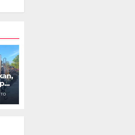
kan,
ap
NTO
pua