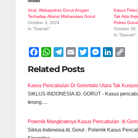
Related
Viral, Wakapolres Gorut Arogan
Kasus Pele
Terhadap Aliansi Mahasiswa Gorut
Tak Ada Kej
October 3, 2024
Polres Goru
In "Daerah"
October 26,
In "Daerah"
F
W
T
E
T
M
Li
C
a
h
el
m
wi
e
n
o
Related Posts
c
at
e
ail
tt
ss
k
p
e
s
gr
er
e
e
y
Kasus Pencabulan Di Gorontalo Utara Tak Kunjun
b
A
a
n
dI
Li
SIKLUS-INDONESIA.ID, GORUT - Kasus pencabulan
o
p
m
g
n
n
terang.…
o
p
er
k
k
Polemik Mangkraknya Kasus Pencabulan di Gorontal
Siklus-Indonesia.Id, Gorut - Polemik Kasus Penca