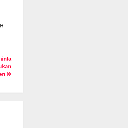
MH,
minta
ukan
nen